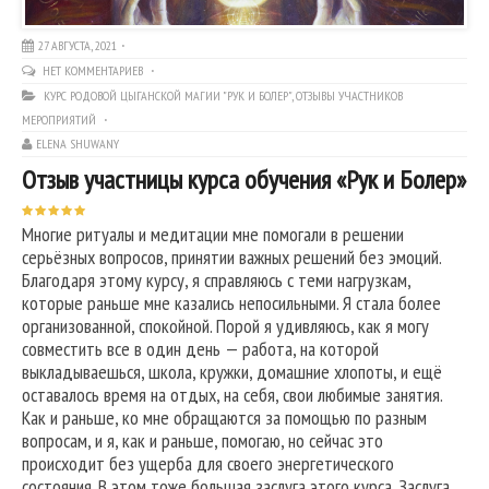
27 АВГУСТА, 2021
НЕТ КОММЕНТАРИЕВ
КУРС РОДОВОЙ ЦЫГАНСКОЙ МАГИИ "РУК И БОЛЕР"
,
ОТЗЫВЫ УЧАСТНИКОВ
МЕРОПРИЯТИЙ
ELENA SHUWANY
Отзыв участницы курса обучения «Рук и Болер»
Многие ритуалы и медитации мне помогали в решении
серьёзных вопросов, принятии важных решений без эмоций.
Благодаря этому курсу, я справляюсь с теми нагрузкам,
которые раньше мне казались непосильными. Я стала более
организованной, спокойной. Порой я удивляюсь, как я могу
совместить все в один день — работа, на которой
выкладываешься, школа, кружки, домашние хлопоты, и ещё
оставалось время на отдых, на себя, свои любимые занятия.
Как и раньше, ко мне обращаются за помощью по разным
вопросам, и я, как и раньше, помогаю, но сейчас это
происходит без ущерба для своего энергетического
состояния. В этом тоже большая заслуга этого курса. Заслуга