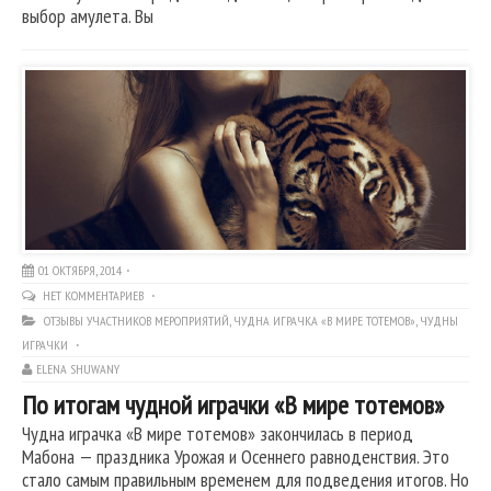
выбор амулета. Вы
01 ОКТЯБРЯ, 2014
НЕТ КОММЕНТАРИЕВ
ОТЗЫВЫ УЧАСТНИКОВ МЕРОПРИЯТИЙ
,
ЧУДНА ИГРАЧКА «В МИРЕ ТОТЕМОВ»
,
ЧУДНЫ
ИГРАЧКИ
ELENA SHUWANY
По итогам чудной играчки «В мире тотемов»
Чудна играчка «В мире тотемов» закончилась в период
Мабона — праздника Урожая и Осеннего равноденствия. Это
стало самым правильным временем для подведения итогов. Но