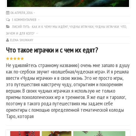
06 АПРЕЛЯ, 2016
5 КОММЕНТАРИЕВ
ЛИСИЙ ПУТЬ - КАК И К ЧЕМУ МЫ ИДЁМ?
,
ЧУДНЫ ИГРАЧКИ
,
ЧУДНЫ ИГРАЧКИ: ЧТО,
ЗАЧЕМ И ДЛЯ КОГО?
ELENA SHUWANY
Что такое играчки и с чем их едят?
Не удивляйтесь странному названию) очень мне запало в душу
как по-сербски звучит «волшебная/чудесная игра». И я решила
ввести «Чудны играчки» и в свою жизнь. Это не просто игры,
это путешествия навстречу чуду, открытиям и покорениям
вершин. В своих чудных играчках я использую не только
приемы психологических игр и тренингов. Я же еще и таролог,
поэтому в такого рода путешествиях мы задаем себе
ориентиры с помощью определенной тематической колоды
Таро, которая