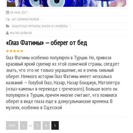
06 МАЯ, 2017
НЕТ КОММЕНТАРИЕВ
ЗАЩИТНЫЕ РИТУАЛЫ
,
ЗНАКИ И СИМВОЛЫ
МАГИЯ ШУВАНИ
«Глаз Фатимы» — оберег от бед
Глаз Фатимы особенно популярен в Турции. Но, привозя
красивый яркий сувенир из этой солнечной страны, следует
знать, что это не только украшение, но и очень сильный
оберег. Немного истории Глаз Фатимы имеет несколько
названий — Голубой Глаз, Назар, Назар Бонджук, Матопетра
(«глаз-камень» в переводе с греческого). Больше всего он
популярен в Турции, причем многие считают, что появился
оберег в виде глаза еще в домусульманские времена. В
музеях, особенно в Одесской
…
PREV
1
3
4
5