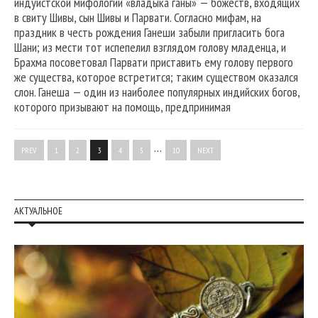
индуистской мифологии «владыка ганы» — божеств, входящих
в свиту Шивы, сын Шивы и Парвати. Согласно мифам, на
праздник в честь рождения Ганеши забыли пригласить бога
Шани; из мести тот испепелил взглядом голову младенца, и
Брахма посоветовал Парвати приставить ему голову первого
же существа, которое встретится; таким существом оказался
слон. Ганеша — один из наиболее популярных индийских богов,
которого призывают на помощь, предпринимая
…
PREV
1
2
3
4
5
10
NEXT
АКТУАЛЬНОЕ