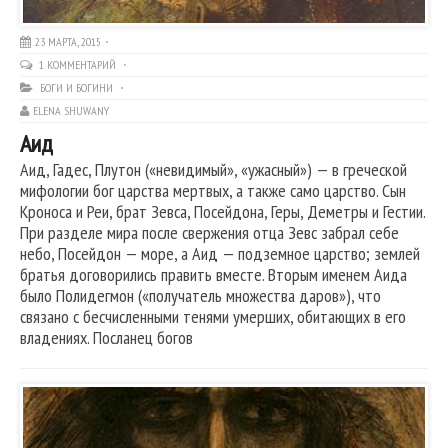
23 МАРТА, 2015
1 КОММЕНТАРИЙ
БОГИ И БОГИНИ
ELENA SHUWANY
Аид
Аид, Гадес, Плутон («невидимый», «ужасный») — в греческой
мифологии бог царства мертвых, а также само царство. Сын
Кроноса и Реи, брат Зевса, Посейдона, Геры, Деметры и Гестии.
При разделе мира после свержения отца Зевс забрал себе
небо, Посейдон — море, а Аид — подземное царство; землей
братья договорились править вместе. Вторым именем Аида
было Полидегмон («получатель множества даров»), что
связано с бесчисленными тенями умерших, обитающих в его
владениях. Посланец богов