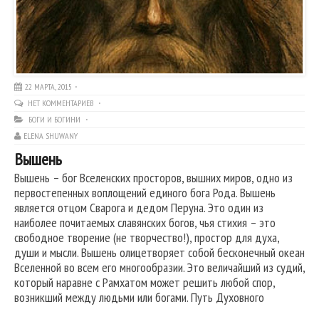
22 МАРТА, 2015
НЕТ КОММЕНТАРИЕВ
БОГИ И БОГИНИ
ELENA SHUWANY
Вышень
Вышень – бог Вселенских просторов, вышних миров, одно из
первостепенных воплощений единого бога Рода. Вышень
является отцом Сварога и дедом Перуна. Это один из
наиболее почитаемых славянских богов, чья стихия – это
свободное творение (не творчество!), простор для духа,
души и мысли. Вышень олицетворяет собой бесконечный океан
Вселенной во всем его многообразии. Это величайший из судий,
который наравне с Рамхатом может решить любой спор,
возникший между людьми или богами. Путь Духовного