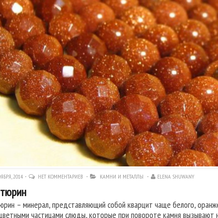
ЯБРЯ, 2014
НЕТ КОММЕНТАРИЕВ
КАМНИ И МЕТАЛЛЫ
ELENA SHUWANY
нтюрин
юрин – минерал, представляющий собой кварцит чаще белого, оранжев
цветными частицами слюды, которые при повороте камня вызывают 