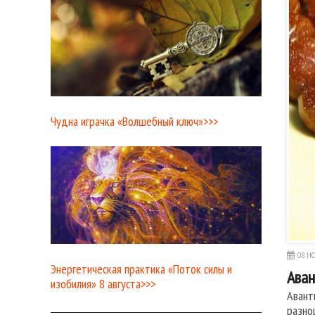
Чудна играчка «Волшебный ключ»>>>
08 НО
Энергетическая практика «Поток силы и
Ава
изобилия» 8 августа>>>
Авант
разно