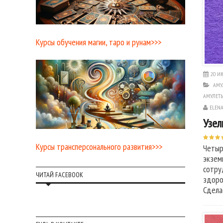
Курсы обучения магии, таро и рунам>>>
20 ИЮ
АМУ
АМУЛЕТЫ
ELEN
Узел
Курсы трансперсонального развития>>>
Четыр
экзем
сотру
ЧИТАЙ FACEBOOK
здоро
Сдела