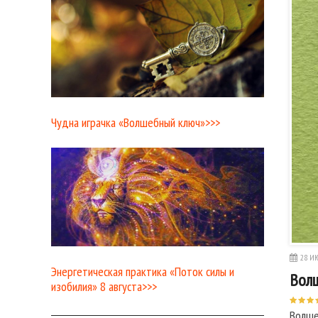
Чудна играчка «Волшебный ключ»>>>
28 ИЮ
Энергетическая практика «Поток силы и
Волш
изобилия» 8 августа>>>
Волше