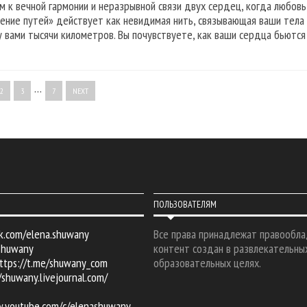
м к вечной гармонии и неразрывной связи двух сердец, когда любовь
ение путей» действует как невидимая нить, связывающая ваши тела и
 вами тысячи километров. Вы почувствуете, как ваши сердца бьются в
…
2
3
7
NEXT
ПОЛЬЗОВАТЕЛЯМ
k.com/elena.shuwany
Все права принадлежат правообла
shuwany
контент создан в развлекательны
ttps://t.me/shuwany_com
образовательных целях.
/shuwany.livejournal.com/
w.youtube.com/c/elenashuwany