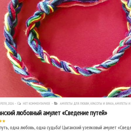
РЕЛЯ, 2026
НЕТ КОММЕНТАРИЕВ
АМУЛЕТЫ ДЛЯ ЛЮБВИ, КРАСОТЫ И БРАКА
,
АМУЛЕТЫ И
нский любовный амулет «Сведение путей»
путь, одна любовь, одна судьба! Цыганский узелковый амулет «Сведе