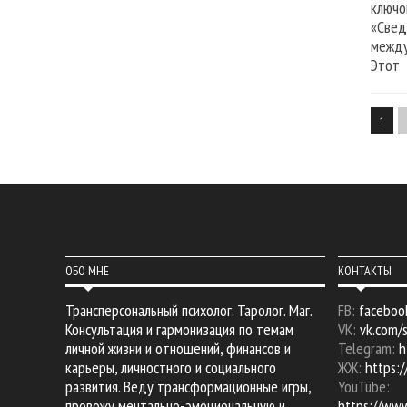
ключо
«Свед
между
Этот
1
ОБО МНЕ
КОНТАКТЫ
Трансперсональный психолог. Таролог. Маг.
FB:
faceboo
Консультация и гармонизация по темам
VK:
vk.com/
личной жизни и отношений, финансов и
Telegram:
h
карьеры, личностного и социального
ЖЖ:
https:/
развития. Веду трансформационные игры,
YouTube:
провожу ментально-эмоциональную и
https://ww