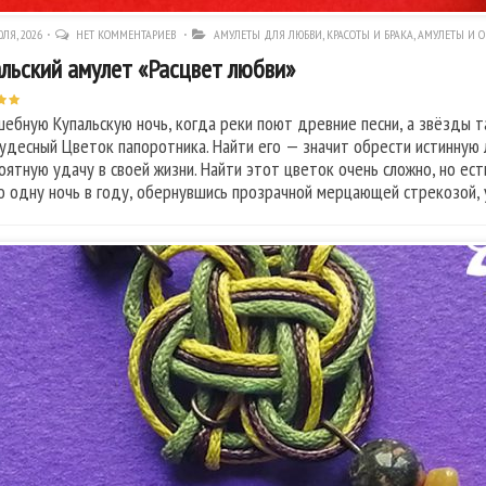
ЛЯ, 2026
НЕТ КОММЕНТАРИЕВ
АМУЛЕТЫ ДЛЯ ЛЮБВИ, КРАСОТЫ И БРАКА
,
АМУЛЕТЫ И О
льский амулет «Расцвет любви»
шебную Купальскую ночь, когда реки поют древние песни, а звёзды т
чудесный Цветок папоротника. Найти его — значит обрести истинную
оятную удачу в своей жизни. Найти этот цветок очень сложно, но ес
о одну ночь в году, обернувшись прозрачной мерцающей стрекозой, 