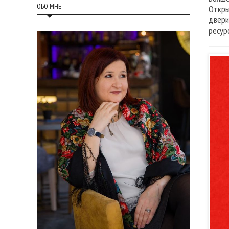
ОБО МНЕ
Откры
двери
ресур