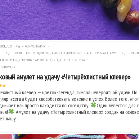
НЯ, 2026
4 КОММЕНТАРИЯ
ЛЕТЫ ДЛЯ ИСЦЕЛЕНИЯ И ЗДОРОВЬЯ
,
АМУЛЕТЫ ДЛЯ ЛЮБВИ, КРАСОТЫ И БРАКА
,
АМУЛЕТЫ ДЛЯ РАБОТ
 И ОБЕРЕГИ
,
ДЕНЕЖНЫЕ АМУЛЕТЫ ДЛЯ ДОСТАТКА И УСПЕХА
A SHUWANY
ковый амулет на удачу «Четырёхлистный клевер»
ёхлистный клевер — цветок-легенда, символ невероятной удачи. По
пляр, всегда будет способствовать везение и успех. Более того, этот
дничает или просто находится по соседству.
Один лепесток для с
вья!
Амулет на удачу «Четырёхлистный клевер» создан на основе 
ет вашу