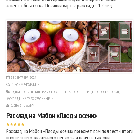
аспекты богатства. Позиции карт в раскладе: 1. След
23 СЕНТЯБРЯ, 2025
1 КОММЕНТАРИЙ
ДИАГНОСТИЧЕСКИЕ
,
МАБОН - ОСЕННЕЕ РАВНОДЕНСТВИЕ
,
ПРОГНОСТИЧЕСКИЕ
,
РАСКЛАДЫ НА ТАРО
,
СЕЗОННЫЕ
ELENA SHUWANY
Расклад на Мабон «Плоды осени»
Расклад на Мабон «Плоды осени» поможет вам подвести итоги
прошедшего жизненного периода и понять, как они