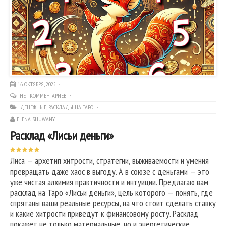
16 ОКТЯБРЯ, 2025
НЕТ КОММЕНТАРИЕВ
ДЕНЕЖНЫЕ
,
РАСКЛАДЫ НА ТАРО
ELENA SHUWANY
Расклад «Лисьи деньги»
Лиса — архетип хитрости, стратегии, выживаемости и умения
превращать даже хаос в выгоду. А в союзе с деньгами — это
уже чистая алхимия практичности и интуиции. Предлагаю вам
расклад на Таро «Лисьи деньги», цель которого — понять, где
спрятаны ваши реальные ресурсы, на что стоит сделать ставку
и какие хитрости приведут к финансовому росту. Расклад
покажет не только материальные, но и энергетические