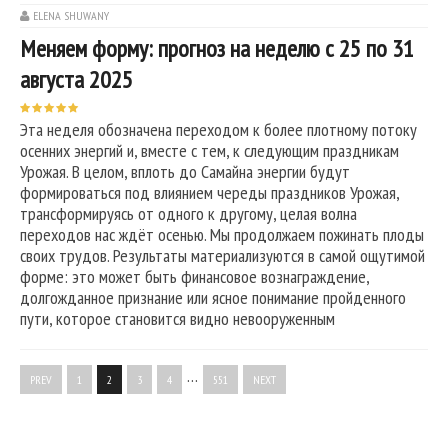
ELENA SHUWANY
Меняем форму: прогноз на неделю с 25 по 31
августа 2025
Эта неделя обозначена переходом к более плотному потоку
осенних энергий и, вместе с тем, к следующим праздникам
Урожая. В целом, вплоть до Самайна энергии будут
формироваться под влиянием череды праздников Урожая,
трансформируясь от одного к другому, целая волна
переходов нас ждёт осенью. Мы продолжаем пожинать плоды
своих трудов. Результаты материализуются в самой ощутимой
форме: это может быть финансовое вознаграждение,
долгожданное признание или ясное понимание пройденного
пути, которое становится видно невооруженным
…
PREV
1
2
3
4
551
NEXT