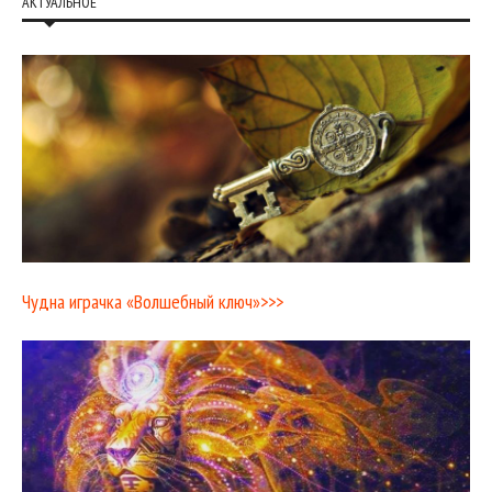
АКТУАЛЬНОЕ
Чудна играчка «Волшебный ключ»>>>