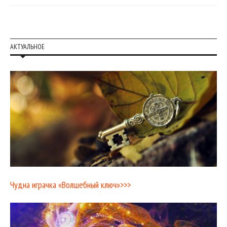
АКТУАЛЬНОЕ
Чудна играчка «Волшебный ключ»>>>