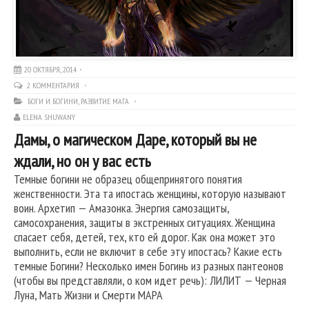
20 ОКТЯБРЯ, 2014
2 КОММЕНТАРИЯ
БОГИ И БОГИНИ
,
РАЗВИТИЕ МАГА
ELENA SHUWANY
Дамы, о магическом Даре, который вы не
ждали, но он у вас есть
Темные богини не образец общепринятого понятия
женственности. Эта та ипостась женщины, которую называют
воин. Архетип — Амазонка. Энергия самозащиты,
самосохранения, защиты в экстренных ситуациях. Женщина
спасает себя, детей, тех, кто ей дорог. Как она может это
выполнить, если не включит в себе эту ипостась? Какие есть
темные Богини? Несколько имен Богинь из разных пантеонов
(чтобы вы представляли, о ком идет речь): ЛИЛИТ — Черная
Луна, Мать Жизни и Смерти МАРА