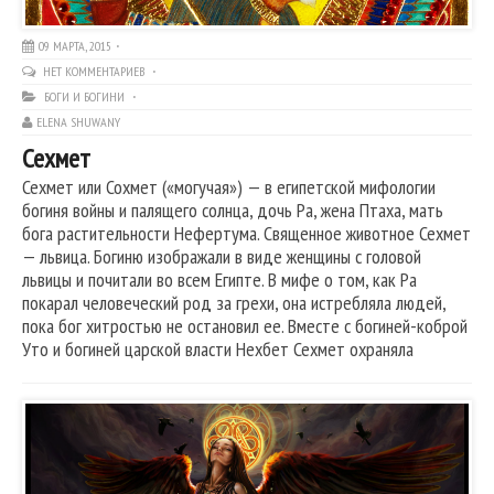
09 МАРТА, 2015
НЕТ КОММЕНТАРИЕВ
БОГИ И БОГИНИ
ELENA SHUWANY
Сехмет
Сехмет или Сохмет («могучая») — в египетской мифологии
богиня войны и палящего солнца, дочь Ра, жена Птаха, мать
бога растительности Нефертума. Священное животное Сехмет
— львица. Богиню изображали в виде женщины с головой
львицы и почитали во всем Египте. В мифе о том, как Ра
покарал человеческий род за грехи, она истребляла людей,
пока бог хитростью не остановил ее. Вместе с богиней-коброй
Уто и богиней царской власти Нехбет Сехмет охраняла