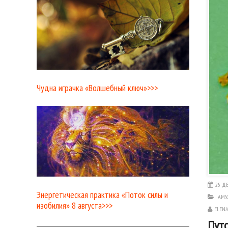
Чудна играчка «Волшебный ключ»>>>
25 ДЕ
Энергетическая практика «Поток силы и
АМУ
изобилия» 8 августа>>>
ELEN
Путс