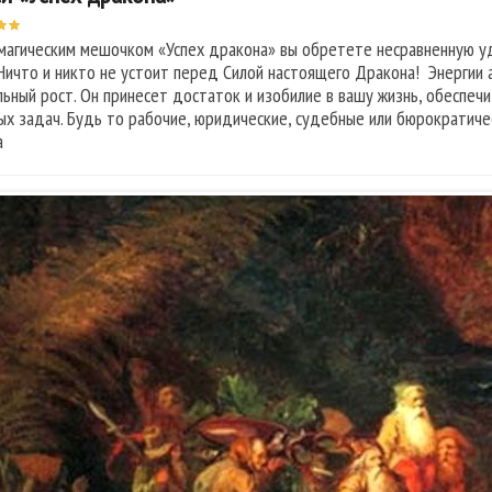
магическим мешочком «Успех дракона» вы обретете несравненную уд
 Ничто и никто не устоит перед Силой настоящего Дракона! Энергии 
льный рост. Он принесет достаток и изобилие в вашу жизнь, обеспе
ых задач. Будь то рабочие, юридические, судебные или бюрократиче
а