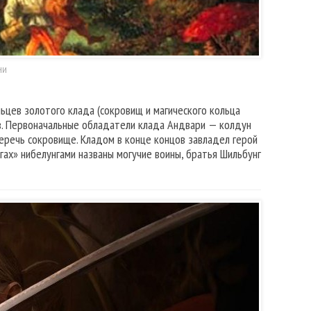
НИ
льцев золотого клада (сокровищ и магического кольца
ев. Первоначальные обладатели клада Андвари — колдун
еречь сокровище. Кладом в конце концов завладел герой
гах» нибелунгами названы могучие воины, братья Шильбунг