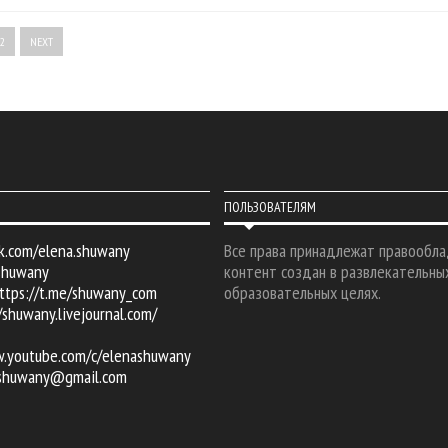
2
NEXT
ПОЛЬЗОВАТЕЛЯМ
k.com/elena.shuwany
Все права принадлежат правообла
shuwany
контент создан в развлекательны
ttps://t.me/shuwany_com
образовательных целях.
/shuwany.livejournal.com/
w.youtube.com/c/elenashuwany
.shuwany@gmail.com