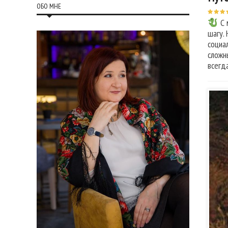
ОБО МНЕ
С 
шагу.
социа
сложн
всегд