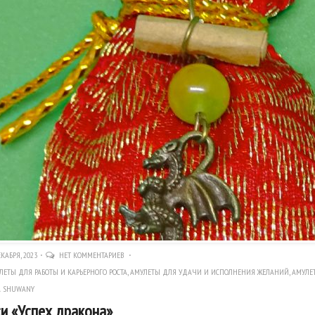
КАБРЯ, 2023
НЕТ КОММЕНТАРИЕВ
ЛЕТЫ ДЛЯ РАБОТЫ И КАРЬЕРНОГО РОСТА
,
АМУЛЕТЫ ДЛЯ УДАЧИ И ИСПОЛНЕНИЯ ЖЕЛАНИЙ
,
АМУЛЕ
A SHUWANY
и «Успех дракона»