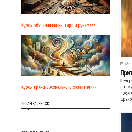
Курсы обучения магии, таро и рунам>>>
20 ЯН
Прит
Шел р
его м
Курсы трансперсонального развития>>>
трехг
драко
ЧИТАЙ FACEBOOK