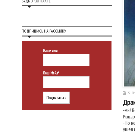
БУДЬ В КОНТАКТЕ
ПОДПИШИСЬ НА РАССЫЛКУ
Ваше имя
Ваш Мейл*
22 ЯН
Дра
-Ай! 
Рыцар
-Но н
ушел 