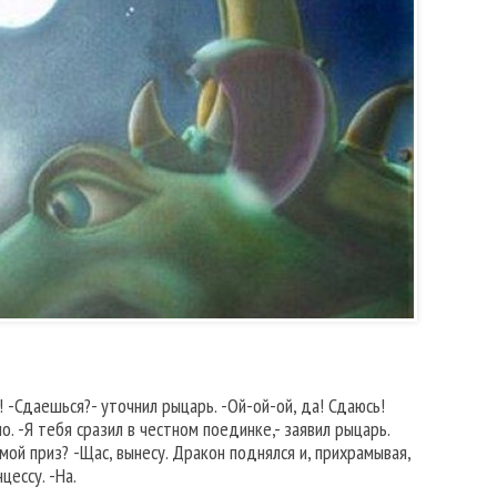
! -Сдаешься?- уточнил рыцарь. -Ой-ой-ой, да! Сдаюсь!
о. -Я тебя сразил в честном поединке,- заявил рыцарь.
 мой приз? -Щас, вынесу. Дракон поднялся и, прихрамывая,
цессу. -На.