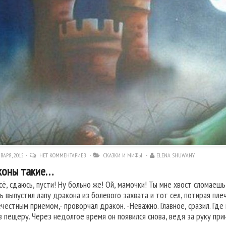
ВАРЯ, 2015
НЕТ КОММЕНТАРИЕВ
СКАЗКИ И МИФЫ
ELENA SHUWANY
коны такие…
Всё, сдаюсь, пусти! Ну больно же! Ой, мамочки! Ты мне хвост сломаешь
ь выпустил лапу дракона из болевого захвата и тот сел, потирая плеч
ечестным приемом,- проворчал дракон. -Неважно. Главное, сразил. Где
в пещеру. Через недолгое время он появился снова, ведя за руку прин