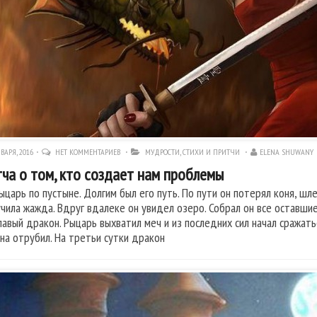
ВАРЯ, 2016
НЕТ КОММЕНТАРИЕВ
МУДРОСТИ, СТИХИ И ПРИТЧИ
ELENA SHUWANY
ча о том, кто создает нам проблемы
ыцарь по пустыне. Долгим был его путь. По пути он потерял коня, шле
учила жажда. Вдруг вдалеке он увидел озеро. Собрал он все оставшие
лавый дракон. Рыцарь выхватил меч и из последних сил начал сражать
на отрубил. На третьи сутки дракон