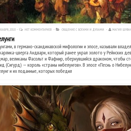
КАБРЯ, 2018
НЕТ КОММЕНТАРИЕВ
ОБЩЕНИЕ С БОГАМИ И ДУХАМИ
МАГИЯ ШУВА
лунги
унгами, в германо-скандинавской мифологии и эпосе, называли владе
 карлика-цверга Андвари, который ранее украл золото у Рейнских д
мар, великаны Фасольт и Фафнир, обернувшийся драконом, чтобы ст
ид (Сигурд) — король «страны нибелунгов». В эпосе «Песнь о Нибелун
елунг и их поданные, которых победил