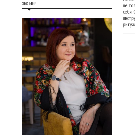
ОБО МНЕ
не то
себя.
инстр
ритуа