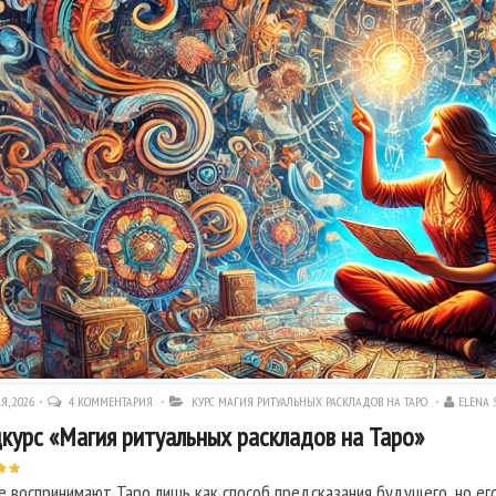
Я, 2026
4 КОММЕНТАРИЯ
КУРС МАГИЯ РИТУАЛЬНЫХ РАСКЛАДОВ НА ТАРО
ELENA
курс «Магия ритуальных раскладов на Таро»
е воспринимают Таро лишь как способ предсказания будущего, но ег