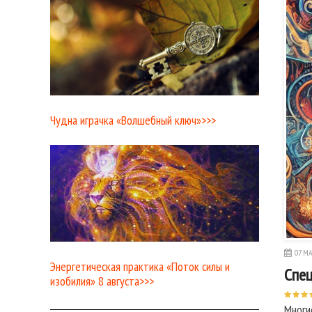
Чудна играчка «Волшебный ключ»>>>
07 МА
Энергетическая практика «Поток силы и
Спец
изобилия» 8 августа>>>
Многи