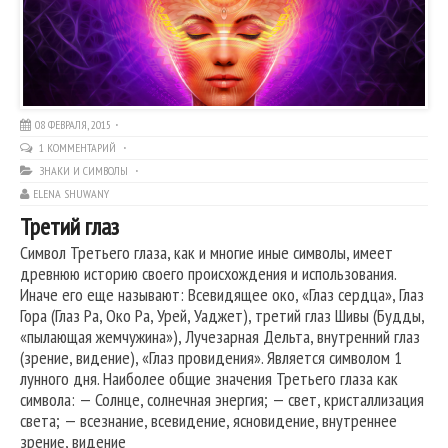
08 ФЕВРАЛЯ, 2015
1 КОММЕНТАРИЙ
ЗНАКИ И СИМВОЛЫ
ELENA SHUWANY
Третий глаз
Символ Третьего глаза, как и многие иные символы, имеет
древнюю историю своего происхождения и использования.
Иначе его еще называют: Всевидящее око, «Глаз сердца», Глаз
Гора (Глаз Ра, Око Ра, Урей, Уаджет), третий глаз Шивы (Будды,
«пылающая жемчужина»), Лучезарная Дельта, внутренний глаз
(зрение, видение), «Глаз провидения». Является символом 1
лунного дня. Наиболее общие значения Третьего глаза как
символа: — Солнце, солнечная энергия; — свет, кристаллизация
света; — всезнание, всевидение, ясновидение, внутреннее
зрение, видение