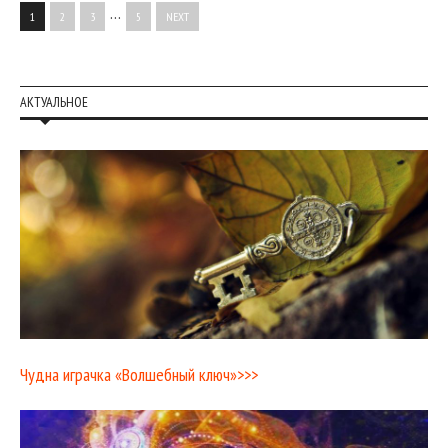
…
1
2
3
5
NEXT
АКТУАЛЬНОЕ
Чудна играчка «Волшебный ключ»>>>