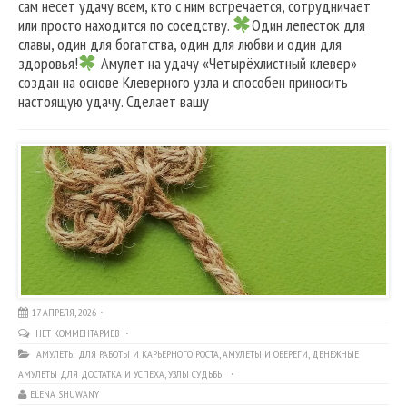
сам несет удачу всем, кто с ним встречается, сотрудничает
или просто находится по соседству.
Один лепесток для
славы, один для богатства, один для любви и один для
здоровья!
Амулет на удачу «Четырёхлистный клевер»
создан на основе Клеверного узла и способен приносить
настоящую удачу. Сделает вашу
17 АПРЕЛЯ, 2026
НЕТ КОММЕНТАРИЕВ
АМУЛЕТЫ ДЛЯ РАБОТЫ И КАРЬЕРНОГО РОСТА
,
АМУЛЕТЫ И ОБЕРЕГИ
,
ДЕНЕЖНЫЕ
АМУЛЕТЫ ДЛЯ ДОСТАТКА И УСПЕХА
,
УЗЛЫ СУДЬБЫ
ELENA SHUWANY