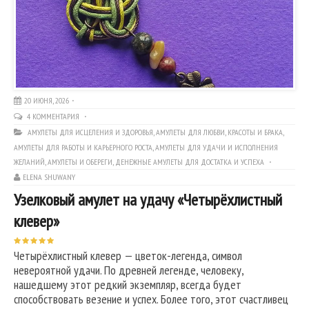
20 ИЮНЯ, 2026
4 КОММЕНТАРИЯ
АМУЛЕТЫ ДЛЯ ИСЦЕЛЕНИЯ И ЗДОРОВЬЯ
,
АМУЛЕТЫ ДЛЯ ЛЮБВИ, КРАСОТЫ И БРАКА
,
АМУЛЕТЫ ДЛЯ РАБОТЫ И КАРЬЕРНОГО РОСТА
,
АМУЛЕТЫ ДЛЯ УДАЧИ И ИСПОЛНЕНИЯ
ЖЕЛАНИЙ
,
АМУЛЕТЫ И ОБЕРЕГИ
,
ДЕНЕЖНЫЕ АМУЛЕТЫ ДЛЯ ДОСТАТКА И УСПЕХА
ELENA SHUWANY
Узелковый амулет на удачу «Четырёхлистный
клевер»
Четырёхлистный клевер — цветок-легенда, символ
невероятной удачи. По древней легенде, человеку,
нашедшему этот редкий экземпляр, всегда будет
способствовать везение и успех. Более того, этот счастливец