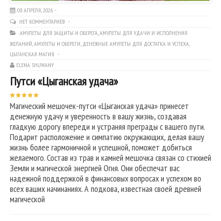
08 АПРЕЛЯ, 2026
НЕТ КОММЕНТАРИЕВ
АМУЛЕТЫ ДЛЯ ЗАЩИТЫ И ОБЕРЕГА
,
АМУЛЕТЫ ДЛЯ УДАЧИ И ИСПОЛНЕНИЯ
ЖЕЛАНИЙ
,
АМУЛЕТЫ И ОБЕРЕГИ
,
ДЕНЕЖНЫЕ АМУЛЕТЫ ДЛЯ ДОСТАТКА И УСПЕХА
,
ЦЫГАНСКАЯ МАГИЯ
ELENA SHUWANY
Путси «Цыганская удача»
Магический мешочек-путси «Цыганская удача» принесет
денежную удачу и уверенность в вашу жизнь, создавая
гладкую дорогу впереди и устраняя преграды с вашего пути.
Подарит расположение и симпатию окружающих, делая вашу
жизнь более гармоничной и успешной, поможет добиться
желаемого. Состав из трав и камней мешочка связан со стихией
Земли и магической энергией Огня. Они обеспечат вас
надежной поддержкой в финансовых вопросах и успехом во
всех ваших начинаниях. А подкова, известная своей древней
магической