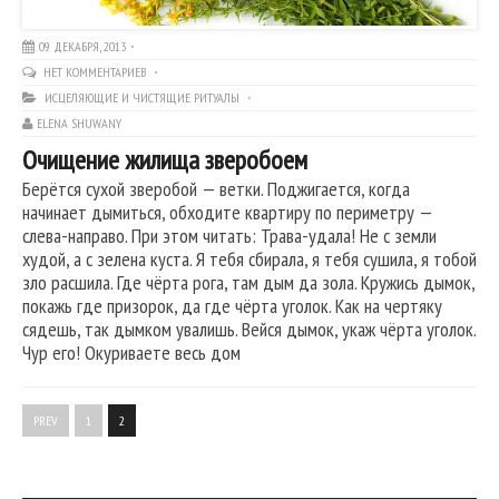
09 ДЕКАБРЯ, 2013
НЕТ КОММЕНТАРИЕВ
ИСЦЕЛЯЮЩИЕ И ЧИСТЯЩИЕ РИТУАЛЫ
ELENA SHUWANY
Очищение жилища зверобоем
Берётся сухой зверобой — ветки. Поджигается, когда
начинает дымиться, обходите квартиру по периметру —
слева-направо. При этом читать: Трава-удала! Не с земли
худой, а с зелена куста. Я тебя сбирала, я тебя сушила, я тобой
зло расшила. Где чёрта рога, там дым да зола. Кружись дымок,
покажь где призорок, да где чёрта уголок. Как на чертяку
сядешь, так дымком увалишь. Вейся дымок, укаж чёрта уголок.
Чур его! Окуриваете весь дом
PREV
1
2