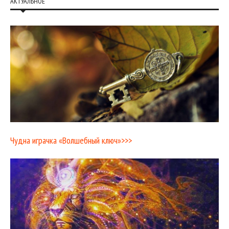
АКТУАЛЬНОЕ
Чудна играчка «Волшебный ключ»>>>