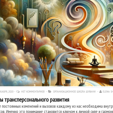
КАБРЯ, 2020
НЕТ КОММЕНТАРИЕВ
ОРГАНИЗАЦИОННОЕ ШКОЛА ШУВАНИ
ELENA S
ы трансперсонального развития
е постоянных изменений и вызовов каждому из нас необходима внутре
сов. Именно это понимание становится ключом к личной силе и гармон