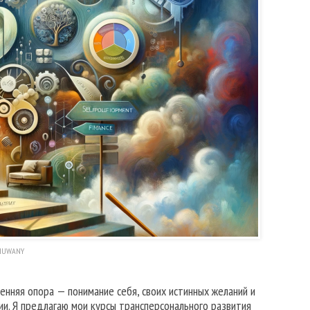
HUWANY
нняя опора — понимание себя, своих истинных желаний и
ии. Я предлагаю мои курсы трансперсонального развития