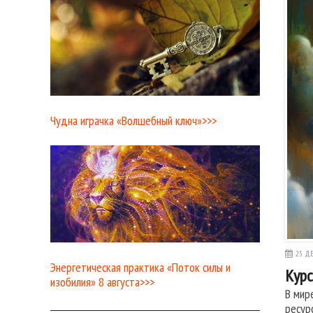
Чудна играчка «Волшебный ключ»>>>
25 ДЕ
Энергетическая практика «Поток силы и
Курс
изобилия» 8 августа>>>
В мир
ресур