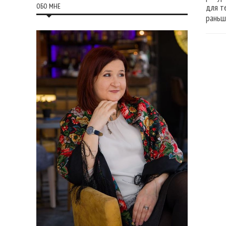
ОБО МНЕ
для т
раньш