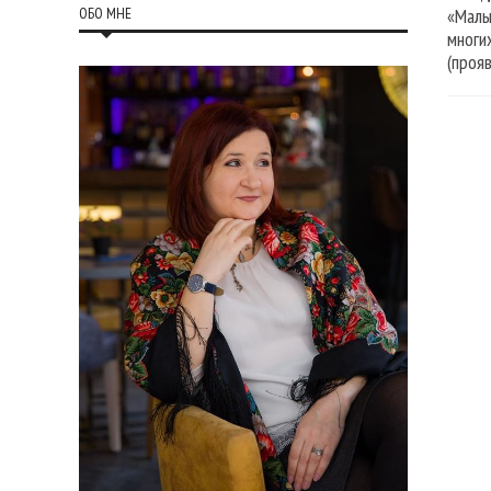
ОБО МНЕ
«Малы
многи
(проя