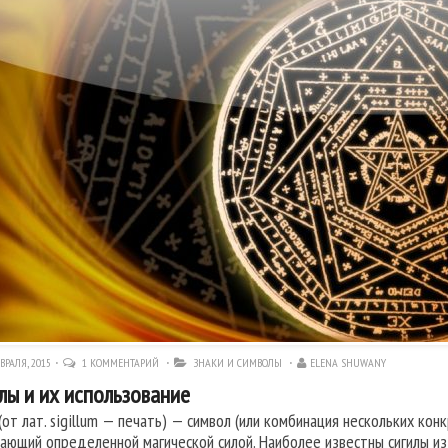
ВРАЛЯ, 2015
1 КОММЕНТАРИЙ
ЗНАКИ И СИМВОЛЫ
ELENA SHUWANY
лы и их использование
 (от лат. sigillum — печать) — символ (или комбинация нескольких ко
ающий определенной магической силой. Наиболее известны сигилы из