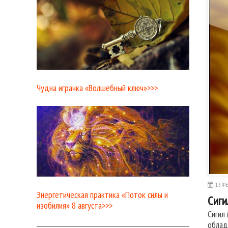
Чудна играчка «Волшебный ключ»>>>
13 ФЕ
Энергетическая практика «Поток силы и
Сиги
изобилия» 8 августа>>>
Сигил
облад