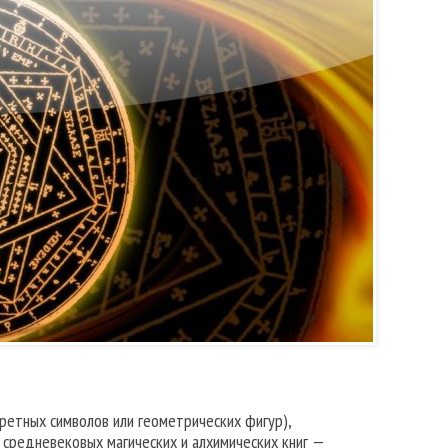
нкретных символов или геометрических фигур),
 средневековых магических и алхимических книг —