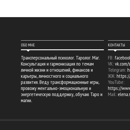
ОБО МНЕ
КОНТАКТЫ
Трансперсональный психолог. Таролог. Маг.
FB:
faceboo
Консультация и гармонизация по темам
VK:
vk.com/
личной жизни и отношений, финансов и
Telegram:
h
карьеры, личностного и социального
ЖЖ:
https:/
развития. Веду трансформационные игры,
YouTube:
провожу ментально-эмоциональную и
https://ww
энергетическую поддержку, обучаю Таро и
Mail:
elena
магии.