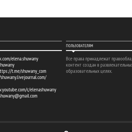
ПОЛЬЗОВАТЕЛЯМ
k.com/elena.shuwany
Все права принадлежат правообла
shuwany
контент создан в развлекательны
ttps://t.me/shuwany_com
образовательных целях.
/shuwany.livejournal.com/
w.youtube.com/c/elenashuwany
.shuwany@gmail.com