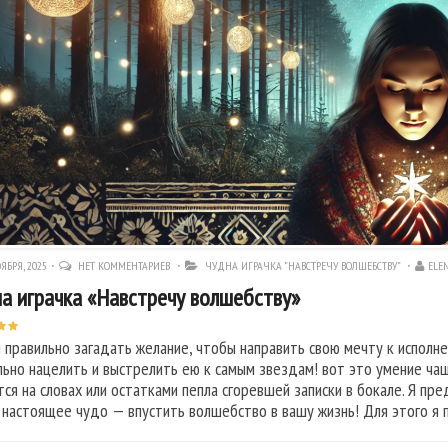
ЯБРЯ, 2025
НЕТ КОММЕНТАРИЕВ
ЧУДНА ИГРАЧКА "НАВСТРЕЧУ ВОЛШЕБСТВУ"
ELE
а играчка «Навстречу волшебству»
 правильно загадать желание, чтобы направить свою мечту к исполне
льно нацелить и выстрелить ею к самым звездам! вот это умение чащ
тся на словах или остатками пепла сгоревшей записки в бокале. Я пр
 настоящее чудо — впустить волшебство в вашу жизнь! Для этого я 