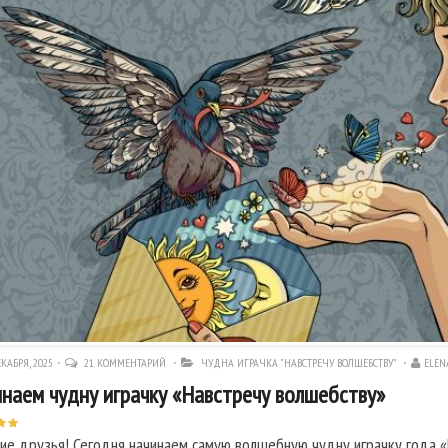
КАБРЯ, 2025
21 КОММЕНТАРИЙ
ЧУДНА ИГРАЧКА "НАВСТРЕЧУ ВОЛШЕБСТВУ"
ELEN
наем чудну играчку «Навстречу волшебству»
ие друзья! Сегодня начинаем самую волшебную чудну играчку года «