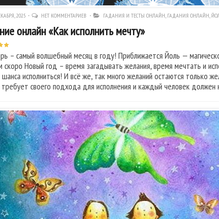
КАБРЯ, 2025
НЕТ КОММЕНТАРИЕВ
ГАДАНИЯ И ТЕСТЫ ОНЛАЙН
,
ГАДАНИЯ ОНЛАЙН
,
ЙО
ние онлайн «Как исполнить мечту»
рь – самый волшебный месяц в году! Приближается Йоль — магическо
м скоро Новый год – время загадывать желания, время мечтать и исп
 шанса исполниться! И всё же, так много желаний остаются только ж
 требует своего подхода для исполнения и каждый человек должен н