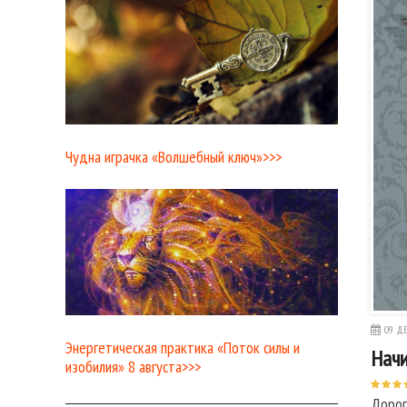
Чудна играчка «Волшебный ключ»>>>
09 ДЕ
Энергетическая практика «Поток силы и
Начи
изобилия» 8 августа>>>
Дорог