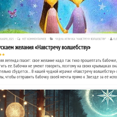
КАБРЯ, 2025
НЕТ КОММЕНТАРИЕВ
ЧУДНА ИГРАЧКА "НАВСТРЕЧУ ВОЛШЕБСТВУ"
EL
скаем желания «Навстречу волшебству»
яя легенда гласит: свое желание надо так тихо прошептать бабочке,
тить ее. Бабочки не умеют говорить, поэтому на своих крылышках он
тельно сбудется… В нашей чудной играчке «Навстречу волшебству»
лы, чтобы отправить бабочку своей мечты прямо к Звезде за её испо