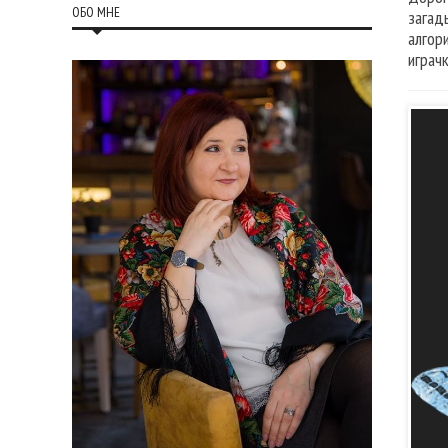
ОБО МНЕ
загад
алгор
играч