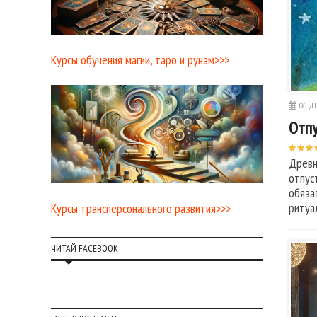
Курсы обучения магии, таро и рунам>>>
06 ДЕ
Отпу
Древн
отпус
обяза
ритуа
Курсы трансперсонального развития>>>
ЧИТАЙ FACEBOOK