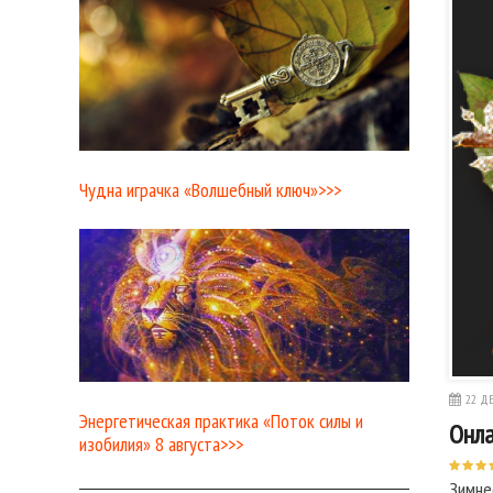
Чудна играчка «Волшебный ключ»>>>
22 ДЕ
Энергетическая практика «Поток силы и
Онла
изобилия» 8 августа>>>
Зимне