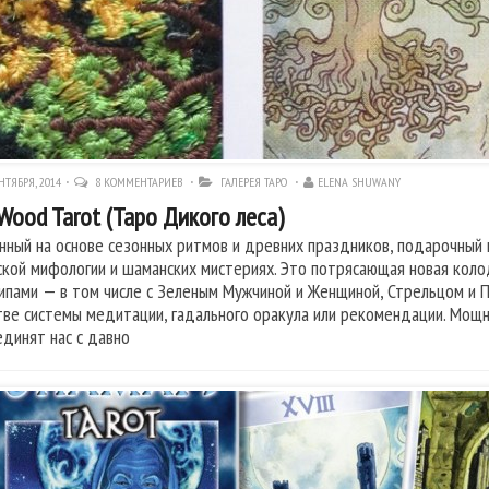
НТЯБРЯ, 2014
8 КОММЕНТАРИЕВ
ГАЛЕРЕЯ ТАРО
ELENA SHUWANY
Wood Tarot (Таро Дикого леса)
нный на основе сезонных ритмов и древних праздников, подарочный
ской мифологии и шаманских мистериях. Это потрясающая новая колод
ипами — в том числе с Зеленым Мужчиной и Женщиной, Стрельцом и П
тве системы медитации, гадального оракула или рекомендации. Мощ
единят нас с давно