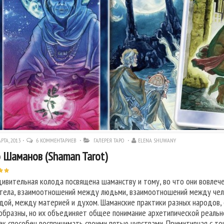
РТА, 2013
6 КОММЕНТАРИЕВ
ГАЛЕРЕЯ ТАРО
ELENA SHUWANY
 Шаманов (Shaman Tarot)
дивительная колода посвящена шаманству и тому, во что они вовле
 тела, взаимоотношений между людьми, взаимоотношений между чел
дой, между материей и духом. Шаманские практики разных народов, с
образны, но их объединяет общее понимание архетипической реально
ек способен воспринимать своими пятью чувствами. Примитивная с то