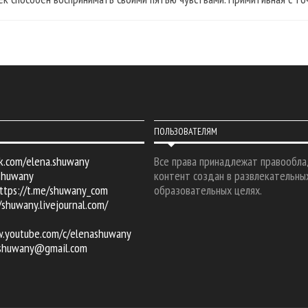
ПОЛЬЗОВАТЕЛЯМ
k.com/elena.shuwany
Все права принадлежат правообла
shuwany
контент создан в развлекательны
ttps://t.me/shuwany_com
образовательных целях.
/shuwany.livejournal.com/
w.youtube.com/c/elenashuwany
.shuwany@gmail.com