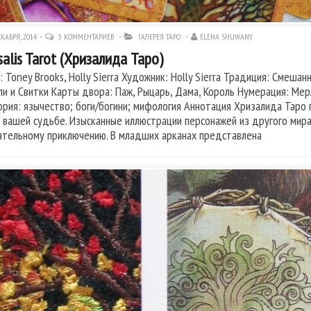
КАБРЯ, 2014
5 КОММЕНТАРИЕВ
ГАЛЕРЕЯ ТАРО
ELENA SHUWANY
salis Tarot (Хризалида Таро)
: Toney Brooks, Holly Sierra Художник: Holly Sierra Традиция: Смеша
ли и Свитки Карты двора: Паж, Рыцарь, Дама, Король Нумерация: Мерл
ория: язычество; боги/богини; мифология Аннотация Хризалида Таро
к вашей судьбе. Изысканные иллюстрации персонажей из другого мира
ательному приключeнию. В младших арканах представлена