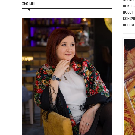
ОБО МНЕ
показ
несет
конеч
попад