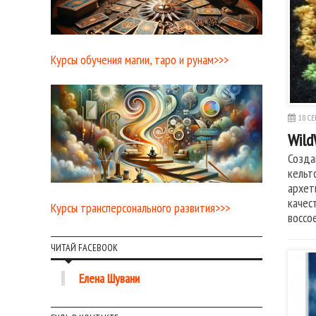
Курсы обучения магии, таро и рунам>>>
18 СЕ
Wild
Созда
кельт
архет
качес
Курсы трансперсонального развития>>>
воссо
ЧИТАЙ FACEBOOK
Елена Шувани