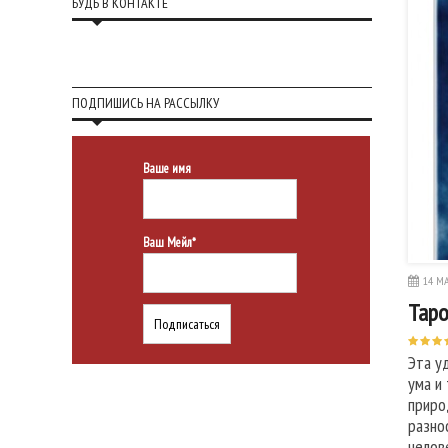
БУДЬ В КОНТАКТЕ
ПОДПИШИСЬ НА РАССЫЛКУ
Ваше имя
Ваш Мейл*
14 МА
Таро
Эта у
ума и
приро
разно
челов