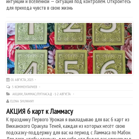
интуиции и Вселенной — ситуация под контролем. Откройтесь
для прихода чувств в свою жизнь
01 АВГУСТА, 2025
5 КОММЕНТАРИЕВ
АКЦИИ
,
ЛАММАС/ЛУГНАСАД - 1-2 АВГУСТА
ELENA SHUWANY
АКЦИЯ 6 карт к Ламмасу
К празднику Первого Урожая я выкладываю для вас 6 карт из
Викканского Оракула Теней, каждая из которых несёт свою
подсказку-поддержку для вас на период с Ламмаса по Мабон.
Для того, чтобы открыть для себя, что будет вас ключевым в