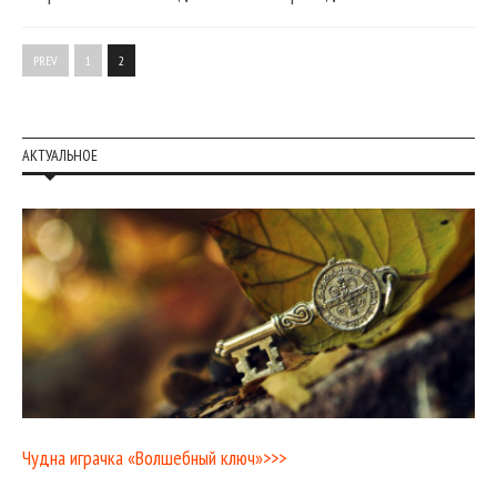
PREV
1
2
АКТУАЛЬНОЕ
Чудна играчка «Волшебный ключ»>>>