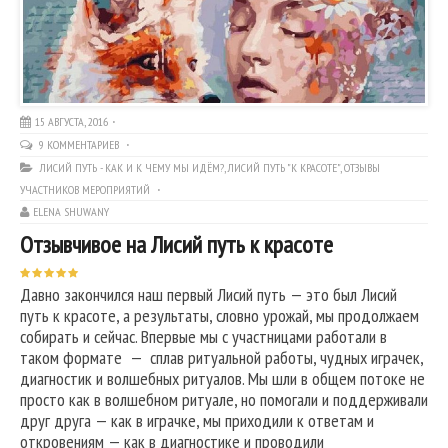
15 АВГУСТА, 2016
9 КОММЕНТАРИЕВ
ЛИСИЙ ПУТЬ - КАК И К ЧЕМУ МЫ ИДЁМ?
,
ЛИСИЙ ПУТЬ "К КРАСОТЕ"
,
ОТЗЫВЫ
УЧАСТНИКОВ МЕРОПРИЯТИЙ
ELENA SHUWANY
Отзывчивое на Лисий путь к красоте
Давно закончился наш первый Лисий путь — это был Лисий
путь к красоте, а результаты, словно урожай, мы продолжаем
собирать и сейчас. Впервые мы с участницами работали в
таком формате — сплав ритуальной работы, чудных играчек,
диагностик и волшебных ритуалов. Мы шли в общем потоке не
просто как в волшебном ритуале, но помогали и поддерживали
друг друга — как в играчке, мы приходили к ответам и
откровениям — как в диагностике и проводили