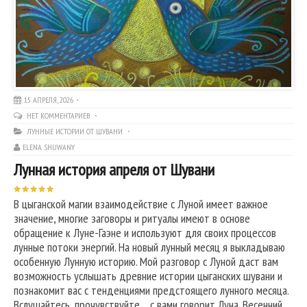
15 АПРЕЛЯ, 2026
НЕТ КОММЕНТАРИЕВ
ЛУННЫЕ ИСТОРИИ ОТ ШУВАНИ
ELENA SHUWANY
Лунная история апреля от Шувани
В цыганской магии взаимодействие с Луной имеет важное
значение, многие заговоры и ритуалы имеют в основе
обращение к Луне-Гаэне и используют для своих процессов
лунные потоки энергий. На новый лунный месяц я выкладываю
особенную Лунную историю. Мой разговор с Луной даст вам
возможность услышать древние истории цыганских шувани и
познакомит вас с тенденциями предстоящего лунного месяца.
Вслушайтесь, прочувствуйте… с вами говорит Луна. Весенний