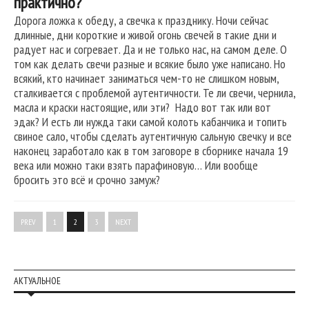
практично?
Дорога ложка к обеду, а свечка к празднику. Ночи сейчас
длинные, дни короткие и живой огонь свечей в такие дни и
радует нас и согревает. Да и не только нас, на самом деле. О
том как делать свечи разные и всякие было уже написано. Но
всякий, кто начинает заниматься чем-то не слишком новым,
сталкивается с проблемой аутентичности. Те ли свечи, чернила,
масла и краски настоящие, или эти? Надо вот так или вот
эдак? И есть ли нужда таки самой колоть кабанчика и топить
свиное сало, чтобы сделать аутентичную сальную свечку и все
наконец заработало как в том заговоре в сборнике начала 19
века или можно таки взять парафиновую… Или вообще
бросить это всё и срочно замуж?
PREV
1
2
3
NEXT
АКТУАЛЬНОЕ