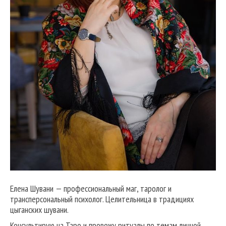
Елена Шувани — профессиональный маг, таролог и
трансперсональный психолог. Целительница в традициях
цыганских шувани.
Консультирую на Таро и провожу ритуалы по темам личной