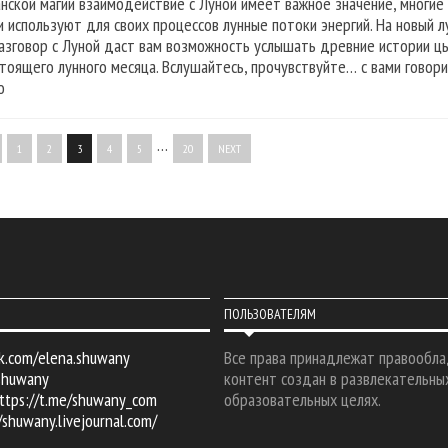
анской магии взаимодействие с Луной имеет важное значение, многие
 и используют для своих процессов лунные потоки энергий. На новый
азговор с Луной даст вам возможность услышать древние истории цы
тоящего лунного месяца. Вслушайтесь, прочувствуйте… с вами говори
о
…
1
2
3
4
5
20
NEXT
ПОЛЬЗОВАТЕЛЯМ
k.com/elena.shuwany
Все права принадлежат правообла
shuwany
контент создан в развлекательны
ttps://t.me/shuwany_com
образовательных целях.
/shuwany.livejournal.com/