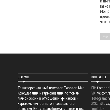
В цыг
Гаэне
Мой р
предс
что-т
PREV
ОБО МНЕ
КОНТАКТЫ
Трансперсональный психолог. Таролог. Маг.
FB:
faceboo
Консультация и гармонизация по темам
VK:
vk.com/
личной жизни и отношений, финансов и
Telegram:
h
карьеры, личностного и социального
ЖЖ:
https:/
развития. Веду трансформационные игры,
YouTube: