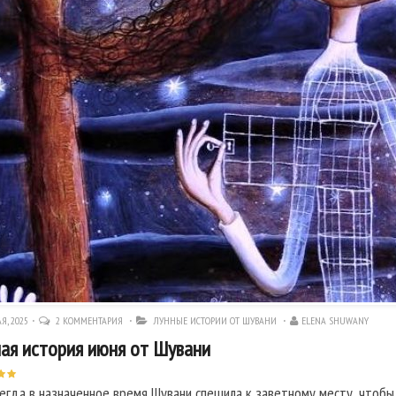
Я, 2025
2 КОММЕНТАРИЯ
ЛУННЫЕ ИСТОРИИ ОТ ШУВАНИ
ELENA SHUWANY
ая история июня от Шувани
сегда в назначенное время Шувани спешила к заветному месту, чтобы