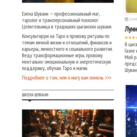
Елена Шувани — профессиональный маг,
таролог и трансперсональный психолог.
27 АП
Целительница в традициях цыганских шувани.
Лунн
Консультирую на Таро и провожу ритуалы по
темам личной жизни и отношений, финансов и
В цыг
карьеры, личностного и социального развития.
Гаэне
Веду трансформационные игры, провожу
Мой р
ментально-эмоциональную и энергетическую
предс
поддержку, обучаю Таро и магии.
Шуван
Подробнее о том, чем я могу вам помочь >>>
ШКОЛА ШУВАНИ