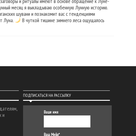
 заговоры и ритуалы имеют в основе обращение к Луне-
 лунный месяц я выкладываю особенную Лунную историю.
ганских шувани и познакомит вас с тенденциями
т Луна.
В чуткой тишине зимнего леса ощущалось
ПОДПИСАТЬСЯ НА РАССЫЛКУ
дателям,
Ваше имя
х и
Ваш Мейл*