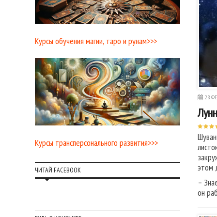
Курсы обучения магии, таро и рунам>>>
28 ФЕ
Лунн
Шуван
Курсы трансперсонального развития>>>
листо
закру
этом 
ЧИТАЙ FACEBOOK
– Зна
он ра