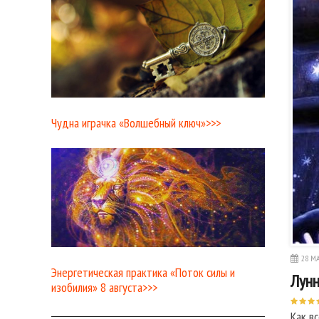
Чудна играчка «Волшебный ключ»>>>
28 МА
Энергетическая практика «Поток силы и
Лунн
изобилия» 8 августа>>>
Как в