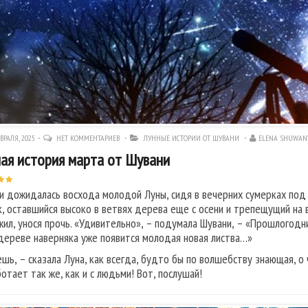
ВРАЛЯ, 2025
НЕТ КОММЕНТАРИЕВ
ЛУННЫЕ ИСТОРИИ ОТ ШУВАНИ
ELENA SHUWAN
ая история марта от Шувани
и дожидалась восхода молодой Луны, сидя в вечерних сумерках под
к, оставшийся высоко в ветвях дерева еще с осени и трепещущий на в
жил, унося прочь. «Удивительно», – подумала Шувани, – «Прошлогодни
дереве наверняка уже появится молодая новая листва…»
ешь, – сказала Луна, как всегда, будто бы по волшебству знающая, о 
ботает так же, как и с людьми! Вот, послушай!