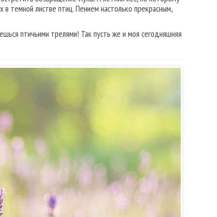
х в темной листве птиц. Пением настолько прекрасным,
аешься птичьими трелями! Так пусть же и моя сегодняшняя