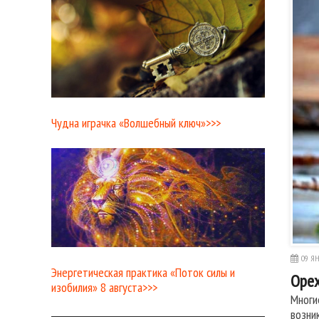
Чудна играчка «Волшебный ключ»>>>
09 ЯН
Энергетическая практика «Поток силы и
Оре
изобилия» 8 августа>>>
Многи
возни