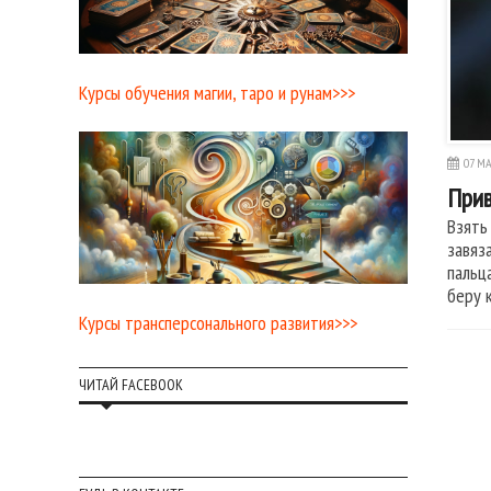
Курсы обучения магии, таро и рунам>>>
07 МА
Прив
Взять 
завяза
пальц
беру 
Курсы трансперсонального развития>>>
ЧИТАЙ FACEBOOK