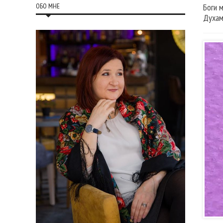
ОБО МНЕ
Боги 
Духам