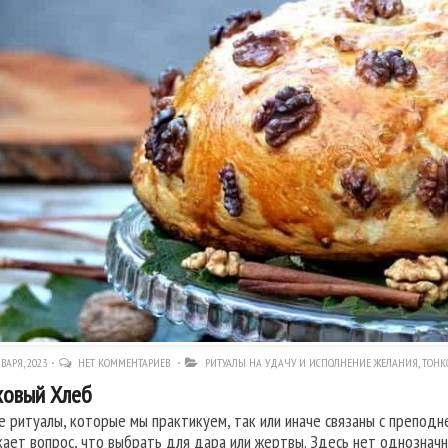
ВАРЯ, 2023
НЕТ КОММЕНТАРИЕВ
РИТУАЛЫ НА УДАЧУ И ИСПОЛНЕНИЕ ЖЕЛАНИЯ
,
ТОНК
ховый Хлеб
е ритуалы, которые мы практикуем, так или иначе связаны с преподн
кает вопрос, что выбрать для дара или жертвы. Здесь нет однознач