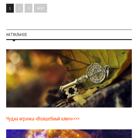
1
2
3
NEXT
АКТУАЛЬНОЕ
Чудна играчка «Волшебный ключ»>>>