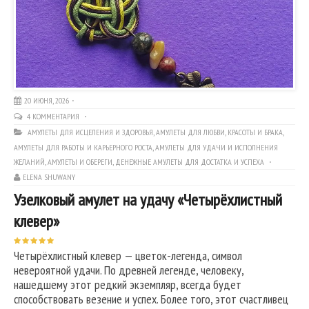
20 ИЮНЯ, 2026
4 КОММЕНТАРИЯ
АМУЛЕТЫ ДЛЯ ИСЦЕЛЕНИЯ И ЗДОРОВЬЯ
,
АМУЛЕТЫ ДЛЯ ЛЮБВИ, КРАСОТЫ И БРАКА
,
АМУЛЕТЫ ДЛЯ РАБОТЫ И КАРЬЕРНОГО РОСТА
,
АМУЛЕТЫ ДЛЯ УДАЧИ И ИСПОЛНЕНИЯ
ЖЕЛАНИЙ
,
АМУЛЕТЫ И ОБЕРЕГИ
,
ДЕНЕЖНЫЕ АМУЛЕТЫ ДЛЯ ДОСТАТКА И УСПЕХА
ELENA SHUWANY
Узелковый амулет на удачу «Четырёхлистный
клевер»
Четырёхлистный клевер — цветок-легенда, символ
невероятной удачи. По древней легенде, человеку,
нашедшему этот редкий экземпляр, всегда будет
способствовать везение и успех. Более того, этот счастливец