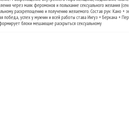
ления через маяк феромонов и полыхание сексуального желания (се
альному раскрепощению и получению желаемого. Состав рун: Кано + 
ая победа, успех у мужчин и всей работы става Ингуз + Беркана + П
формирует блоки мешающие раскрыться сексуальному