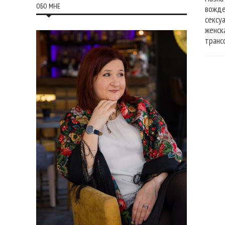
ОБО МНЕ
вожде
сексу
женск
транс