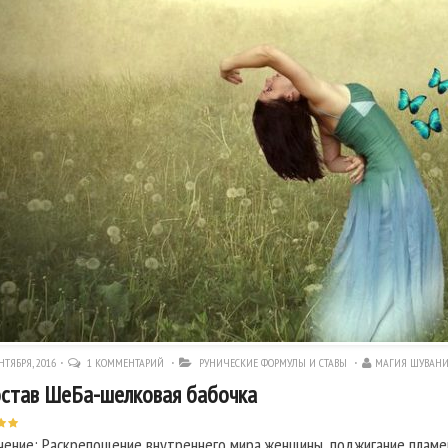
НТЯБРЯ, 2016
1 КОММЕНТАРИЙ
РУНИЧЕСКИЕ ФОРМУЛЫ И СТАВЫ
МАГИЯ ШУВАН
став ШеБа-шелковая бабочка
чение: Раскрепощение внутреннего мира женщины, поджигание пламе