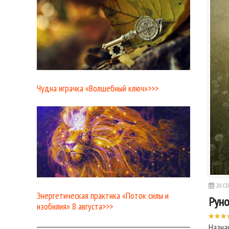
Чудна играчка «Волшебный ключ»>>>
20 СЕ
Энергетическая практика «Поток силы и
Руно
изобилия» 8 августа>>>
Назна