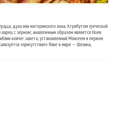
рдца, духа или материнского лона. Атрибутом греческой
 ларец с зерном; аналогичным образом является Ноев
иблии ковчег завета, установленный Моисеем в первом
кализуется «присутствие» Яхве в мире — Шехина,