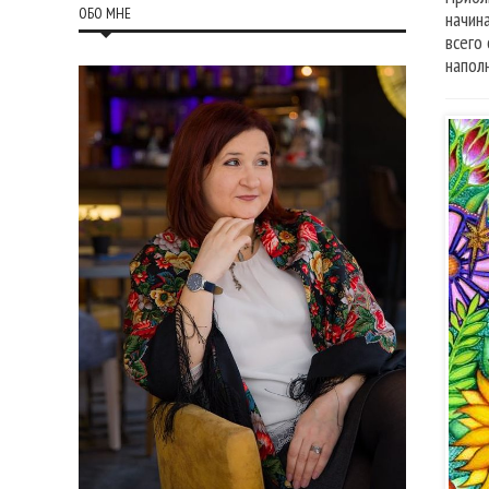
ОБО МНЕ
начин
всего
напол