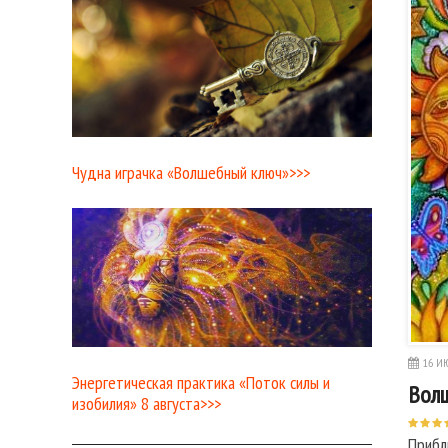
Чудна играчка «Волшебный ключ»>>>
16 ИЮ
Энергетическая практика «Поток силы и
Волш
изобилия» 8 августа>>>
Прибл