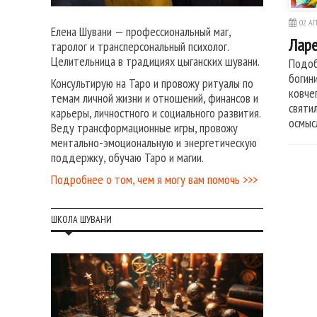
02 АП
Елена Шувани — профессиональный маг,
Лар
таролог и трансперсональный психолог.
Целительница в традициях цыганских шувани.
Подоб
богин
Консультирую на Таро и провожу ритуалы по
ковче
темам личной жизни и отношений, финансов и
святи
карьеры, личностного и социального развития.
осмыс
Веду трансформационные игры, провожу
ментально-эмоциональную и энергетическую
поддержку, обучаю Таро и магии.
Подробнее о том, чем я могу вам помочь >>>
ШКОЛА ШУВАНИ