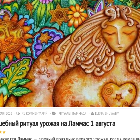
ЛЯ, 2026
41 КОММЕНТАРИЙ
РИТУАЛЫ ЛАММАСА
ELENA SHUWANY
ебный ритуал урожая на Ламмас 1 августа
ижается Ламмас — древний праздник первого урожая, когда земля щ