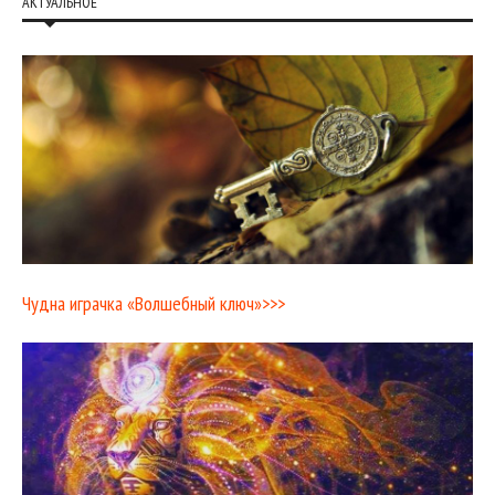
АКТУАЛЬНОЕ
Чудна играчка «Волшебный ключ»>>>