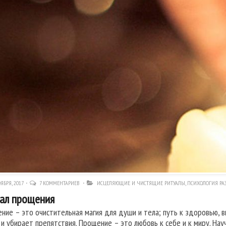
ЯБРЯ, 2017
7 КОММЕНТАРИЕВ
ИСЦЕЛЯЮЩИЕ И ЧИСТЯЩИЕ РИТУАЛЫ
,
ПСИХОЛОГИЯ РА
ал прощения
ние – это очистительная магия для души и тела; путь к здоровью, в
 и убирает препятствия. Прощение – это любовь к себе и к миру. Науч