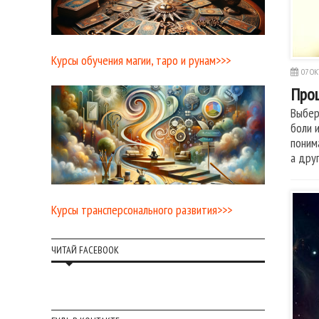
Курсы обучения магии, таро и рунам>>>
07 ОК
Прощ
Выбер
боли 
поним
а дру
Курсы трансперсонального развития>>>
ЧИТАЙ FACEBOOK