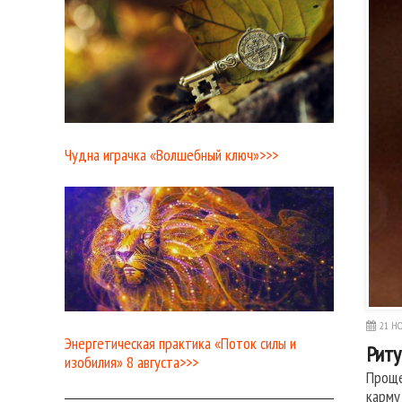
Чудна играчка «Волшебный ключ»>>>
21 НО
Энергетическая практика «Поток силы и
Риту
изобилия» 8 августа>>>
Проще
карму