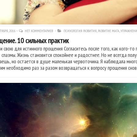
ТЯБРЯ, 2016
НЕТ КОММЕНТАРИЕВ
ПСИХОЛОГИЯ РАЗВИТИЯ
,
РАЗВИТИЕ МАГА
,
УПРАЖНЕНИ
ение. 10 сильных практик
и свою для истинного прощения Согласитесь после того, как кого-то
и спазмы. Жизнь становится спокойнее и радостнее. Но не всегда полу
аешь, но остается в душе маленькая червоточина. Я наблюдала мног
гим необходимо раз за разом возвращаться к вопросу прощения снова