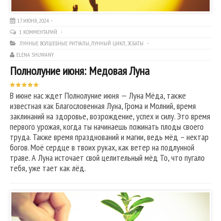
17 ИЮНЯ, 2024
1 КОММЕНТАРИЙ
ЛУННЫЕ ВОЛШЕБНЫЕ РИТУАЛЫ
,
ЛУННЫЙ ЦИКЛ
,
ЭСБАТЫ
ELENA SHUWANY
Полнолуние июня: Медовая Луна
В июне нас ждет Полнолуние июня — Луна Мёда, также
известная как Благословенная Луна, Грома и Молний, время
заклинаний на здоровье, возрождение, успех и силу. Это время
первого урожая, когда ты начинаешь пожинать плоды своего
труда. Также время празднований и магии, ведь мёд – нектар
богов. Моё сердце в твоих руках, как ветер на подлунной
траве. А Луна источает свой целительный мёд То, что пугало
тебя, уже тает как лёд.