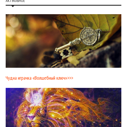
АКТУАЛЬНОЕ
Чудна играчка «Волшебный ключ»>>>