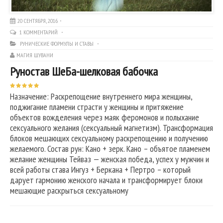
20 СЕНТЯБРЯ, 2016
1 КОММЕНТАРИЙ
РУНИЧЕСКИЕ ФОРМУЛЫ И СТАВЫ
МАГИЯ ШУВАНИ
Руностав ШеБа-шелковая бабочка
Назначение: Раскрепощение внутреннего мира женщины,
поджигание пламени страсти у женщины и притяжение
объектов вожделения через маяк феромонов и полыхание
сексуального желания (сексуальный магнетизм). Трансформация
блоков мешающих сексуальному раскрепощению и получению
желаемого. Состав рун: Кано + зерк. Кано – объятое пламенем
желание женщины Тейваз — женская победа, успех у мужчин и
всей работы става Ингуз + Беркана + Пертро – который
дарует гармонию женского начала и трансформирует блоки
мешающие раскрыться сексуальному