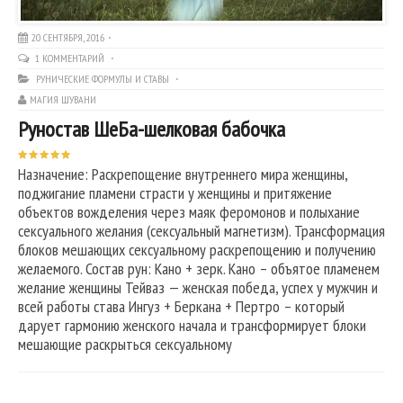
20 СЕНТЯБРЯ, 2016
1 КОММЕНТАРИЙ
РУНИЧЕСКИЕ ФОРМУЛЫ И СТАВЫ
МАГИЯ ШУВАНИ
Руностав ШеБа-шелковая бабочка
Назначение: Раскрепощение внутреннего мира женщины,
поджигание пламени страсти у женщины и притяжение
объектов вожделения через маяк феромонов и полыхание
сексуального желания (сексуальный магнетизм). Трансформация
блоков мешающих сексуальному раскрепощению и получению
желаемого. Состав рун: Кано + зерк. Кано – объятое пламенем
желание женщины Тейваз — женская победа, успех у мужчин и
всей работы става Ингуз + Беркана + Пертро – который
дарует гармонию женского начала и трансформирует блоки
мешающие раскрыться сексуальному