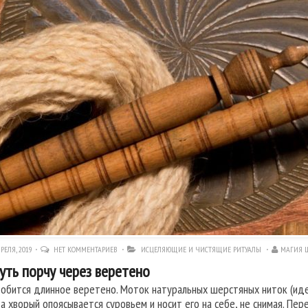
РЕЛЯ, 2019
НЕТ КОММЕНТАРИЕВ
ИСЦЕЛЯЮЩИЕ И ЧИСТЯЩИЕ РИТУАЛЫ
МАГИЯ 
уть порчу через веретено
обится длинное веретено. Моток натуральных шерстяных ниток (идеа
а хворый опоясывается суровьем и носит его на себе, не снимая. Пе