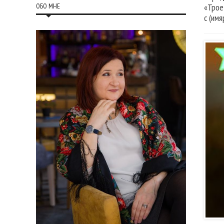
ОБО МНЕ
«Трое
с (им