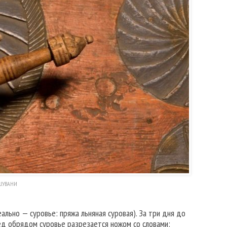
ШУВАНИ
льно — суровье: пряжа льняная суровая). За три дня до
ред обрядом суровье разрезается ножом со словами: