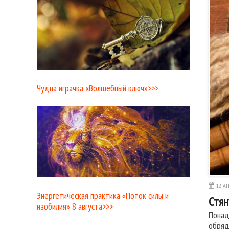
Чудна играчка «Волшебный ключ»>>>
12 АП
Энергетическая практика «Поток силы и
Стян
изобилия» 8 августа>>>
Понад
обряд