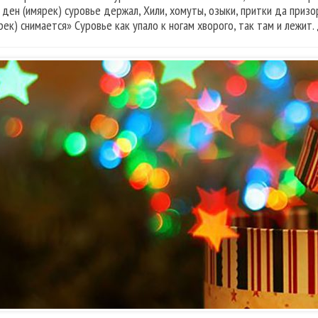
 ден (имярек) суровье держал, Хили, хомуты, озыки, притки да призор
ярек) снимается» Суровье как упало к ногам хворого, так там и лежит.