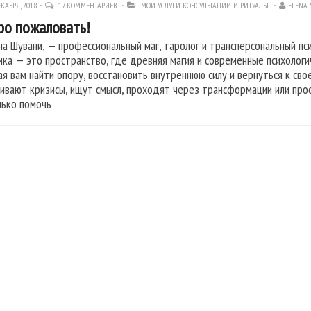
КАБРЯ, 2018
17 КОММЕНТАРИЕВ
МОИ УСЛУГИ. КОНСУЛЬТАЦИИ И РИТУАЛЫ
ELENA
о пожаловать!
ена Шувани, — профессиональный маг, таролог и трансперсональный пс
ика — это пространство, где древняя магия и современные психолог
ая вам найти опору, восстановить внутреннюю силу и вернуться к сво
ивают кризисы, ищут смысл, проходят через трансформации или прос
лько помочь