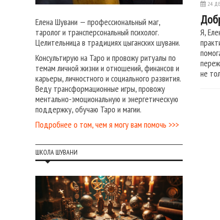
24 ДЕ
Добр
Елена Шувани — профессиональный маг,
Я, Ел
таролог и трансперсональный психолог.
практ
Целительница в традициях цыганских шувани.
помог
Консультирую на Таро и провожу ритуалы по
переж
темам личной жизни и отношений, финансов и
не то
карьеры, личностного и социального развития.
Веду трансформационные игры, провожу
ментально-эмоциональную и энергетическую
поддержку, обучаю Таро и магии.
Подробнее о том, чем я могу вам помочь >>>
ШКОЛА ШУВАНИ