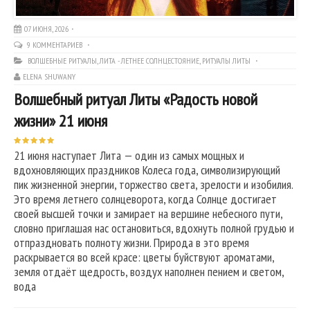
07 ИЮНЯ, 2026
9 КОММЕНТАРИЕВ
ВОЛШЕБНЫЕ РИТУАЛЫ
,
ЛИТА - ЛЕТНЕЕ СОЛНЦЕСТОЯНИЕ
,
РИТУАЛЫ ЛИТЫ
ELENA SHUWANY
Волшебный ритуал Литы «Радость новой
жизни» 21 июня
21 июня наступает Лита — один из самых мощных и
вдохновляющих праздников Колеса года, символизирующий
пик жизненной энергии, торжество света, зрелости и изобилия.
Это время летнего солнцеворота, когда Солнце достигает
своей высшей точки и замирает на вершине небесного пути,
словно приглашая нас остановиться, вдохнуть полной грудью и
отпраздновать полноту жизни. Природа в это время
раскрывается во всей красе: цветы буйствуют ароматами,
земля отдаёт щедрость, воздух наполнен пением и светом,
вода