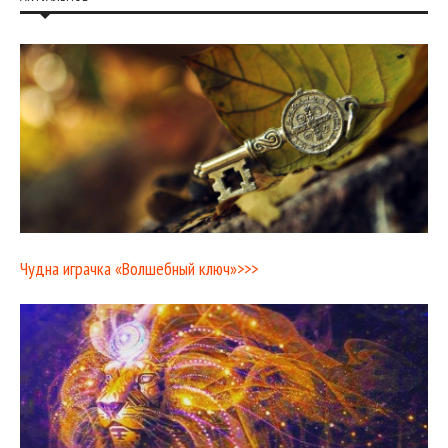
Чудна играчка «Волшебный ключ»>>>