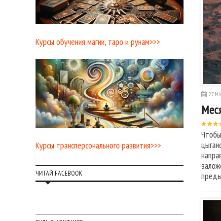
Курсы обучения магии, таро и рунам>>>
27 МА
Меся
Чтобы
цыган
Курсы трансперсонального развития>>>
напра
залож
ЧИТАЙ FACEBOOK
пред