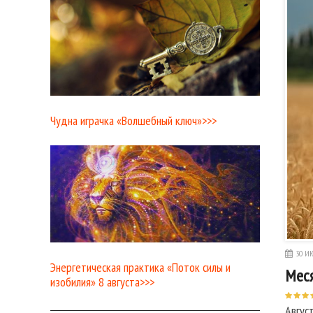
Чудна играчка «Волшебный ключ»>>>
30 ИЮ
Энергетическая практика «Поток силы и
Меся
изобилия» 8 августа>>>
Авгус