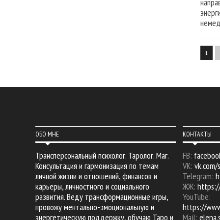
напра
энерг
немед
1
ОБО МНЕ
КОНТАКТЫ
Трансперсональный психолог. Таролог. Маг.
FB:
faceboo
Консультация и гармонизация по темам
VK:
vk.com/
личной жизни и отношений, финансов и
Telegram:
h
карьеры, личностного и социального
ЖЖ:
https:/
развития. Веду трансформационные игры,
YouTube:
провожу ментально-эмоциональную и
https://ww
энергетическую поддержку, обучаю Таро и
Mail:
elena