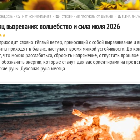
НЯ, 2026
НЕТ КОММЕНТАРИЕВ
СТИХИЙНЫЕ ПРОГНОЗЫ ОТ ШУВАНИ
ELENA SHU
ц вызревания: волшебство и сила июля 2026
приходит словно тёплый ветер, приносящий с собой выравнивание и 
нты приходят в баланс, наступает время мягкой устойчивости. До ко
т, что можно расслабиться, сбросить напряжение, отпустить прошлое
 обозначить энергии, которые станут для вас ориентирами на предс
ские руны. Духовная руна месяца