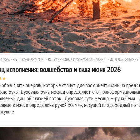
Я, 2026
1 КОММЕНТАРИЙ
СТИХИЙНЫЕ ПРОГНОЗЫ ОТ ШУВАНИ
ELENA SHUWANY
ц исполнения: волшебство и сила июня 2026
 обозначить энергии, которые станут для вас ориентирами на предс
ские руны. Духовная руна месяца определяет его трансформационный
вляемый данной стихией поток. Духовная суть месяца — руна Семя 
енные в мае, и определена руной «Семя», несущей плодородный поток
ыдущие