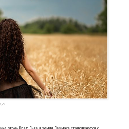
ANY
ине огонь Врат Льва и земля Ламмаса сталкиваются с