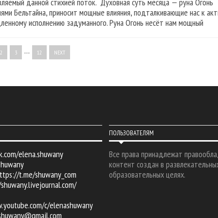
вляемый данной стихией поток. Духовная суть месяца — руна Огон
иями Бельтайна, приносит мощные влияния, подталкивающие нас к акт
ленному исполнению задуманного. Руна Огонь несёт нам мощный
…
2
3
12
NEXT
ПОЛЬЗОВАТЕЛЯМ
k.com/elena.shuwany
Все права принадлежат правообла
shuwany
контент создан в развлекательны
ttps://t.me/shuwany_com
образовательных целях.
/shuwany.livejournal.com/
w.youtube.com/c/elenashuwany
.shuwany@gmail.com