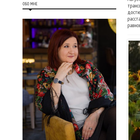
ОБО МНЕ
транс
дости
расст
равно