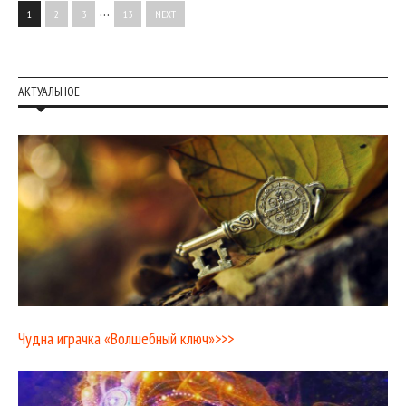
…
1
2
3
13
NEXT
АКТУАЛЬНОЕ
Чудна играчка «Волшебный ключ»>>>