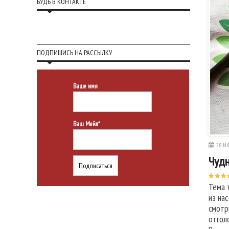
БУДЬ В КОНТАКТЕ
ПОДПИШИСЬ НА РАССЫЛКУ
Ваше имя
Ваш Мейл*
28 ИЮ
Чудн
Тема 
из на
смотр
отгол