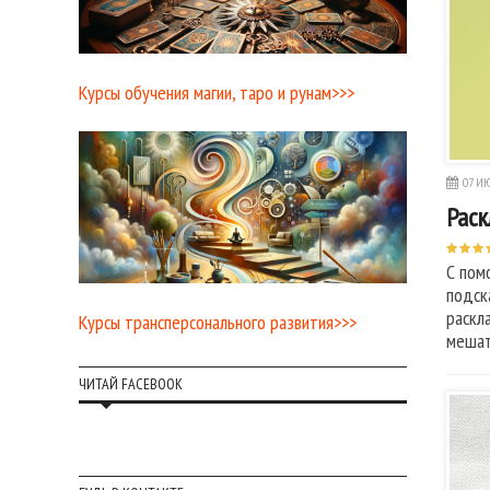
Курсы обучения магии, таро и рунам>>>
07 ИЮ
Раск
С пом
подск
раскл
Курсы трансперсонального развития>>>
мешат
ЧИТАЙ FACEBOOK