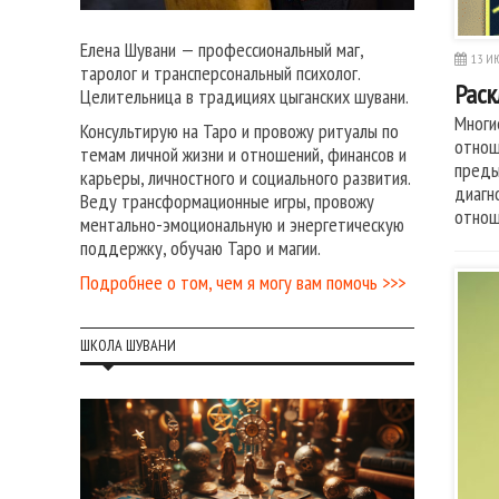
Елена Шувани — профессиональный маг,
13 ИЮ
таролог и трансперсональный психолог.
Раск
Целительница в традициях цыганских шувани.
Многи
Консультирую на Таро и провожу ритуалы по
отнош
темам личной жизни и отношений, финансов и
преды
карьеры, личностного и социального развития.
диагн
Веду трансформационные игры, провожу
отнош
ментально-эмоциональную и энергетическую
поддержку, обучаю Таро и магии.
Подробнее о том, чем я могу вам помочь >>>
ШКОЛА ШУВАНИ