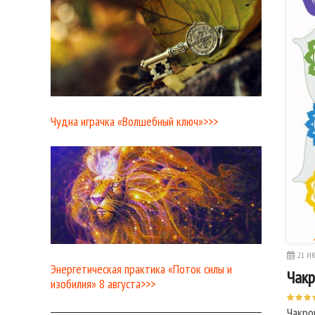
Чудна играчка «Волшебный ключ»>>>
21 ИЮ
Энергетическая практика «Поток силы и
Чакр
изобилия» 8 августа>>>
Чакро