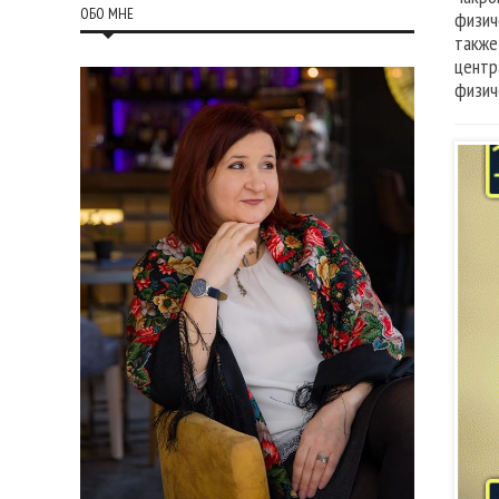
ОБО МНЕ
физич
также
центр
физич