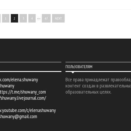
…
1
2
3
4
47
NEXT
ПОЛЬЗОВАТЕЛЯМ
k.com/elena.shuwany
Все права принадлежат правообла
shuwany
контент создан в развлекательны
ttps://t.me/shuwany_com
образовательных целях.
/shuwany.livejournal.com/
w.youtube.com/c/elenashuwany
.shuwany@gmail.com