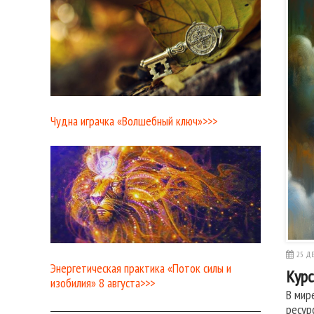
Чудна играчка «Волшебный ключ»>>>
25 ДЕ
Энергетическая практика «Поток силы и
Курс
изобилия» 8 августа>>>
В мир
ресур