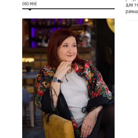
ОБО МНЕ
для т
раньш