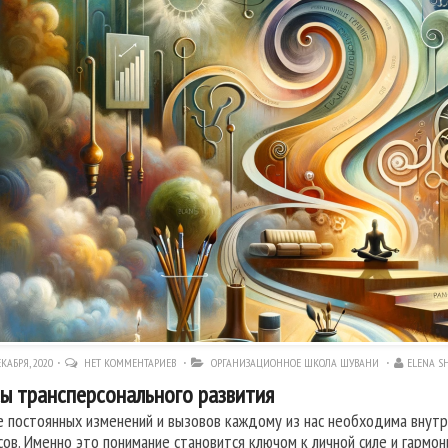
КАБРЯ, 2020
НЕТ КОММЕНТАРИЕВ
ОРГАНИЗАЦИОННОЕ ШКОЛА ШУВАНИ
ELENA S
ы трансперсонального развития
е постоянных изменений и вызовов каждому из нас необходима внутре
сов. Именно это понимание становится ключом к личной силе и гармон