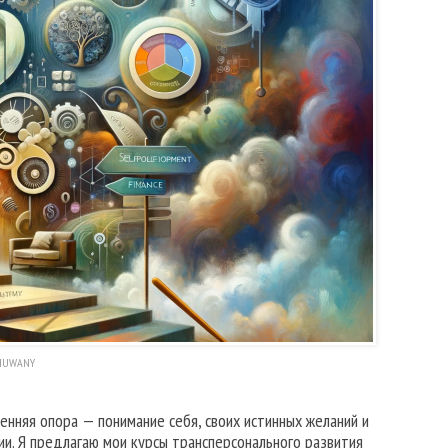
HUWANY
нняя опора — понимание себя, своих истинных желаний и
ии. Я предлагаю мои курсы трансперсонального развития