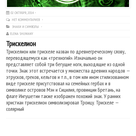
02 ОКТЯБРЯ, 2014
НЕТ КОММЕНТАРИЕВ
ЗНАКИ И СИМВОЛЫ
ELENA SHUWANY
Трискелион
Трискелион или трискеле назван по древнегреческому слову,
переводящемуся как «трехногий». Изначально он
представляет собой три бегущие ноги, выходящие из одной
точки. Знак этот встречается у множества древних народов —
этрусков, греков, кельтов и т.п., в том или ином стилизованном
виде трискеле присутствовал на семейных гербах и в
символике островов Мэн и Сицилия, провинции Бретань, на
флаге Ингушетии также изображен похожий знак. У ранних
христиан трискелион символизировал Троицу. Трискеле —
солярный