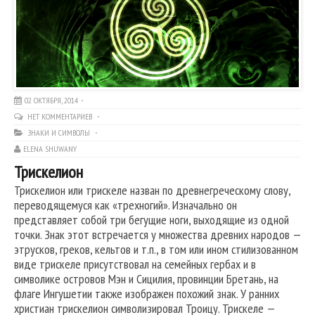
02 ОКТЯБРЯ, 2014
НЕТ КОММЕНТАРИЕВ
ЗНАКИ И СИМВОЛЫ
ELENA SHUWANY
Трискелион
Трискелион или трискеле назван по древнегреческому слову,
переводящемуся как «трехногий». Изначально он
представляет собой три бегущие ноги, выходящие из одной
точки. Знак этот встречается у множества древних народов —
этрусков, греков, кельтов и т.п., в том или ином стилизованном
виде трискеле присутствовал на семейных гербах и в
символике островов Мэн и Сицилия, провинции Бретань, на
флаге Ингушетии также изображен похожий знак. У ранних
христиан трискелион символизировал Троицу. Трискеле —