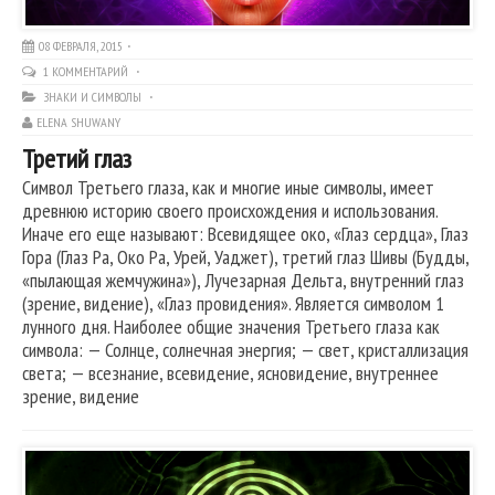
08 ФЕВРАЛЯ, 2015
1 КОММЕНТАРИЙ
ЗНАКИ И СИМВОЛЫ
ELENA SHUWANY
Третий глаз
Символ Третьего глаза, как и многие иные символы, имеет
древнюю историю своего происхождения и использования.
Иначе его еще называют: Всевидящее око, «Глаз сердца», Глаз
Гора (Глаз Ра, Око Ра, Урей, Уаджет), третий глаз Шивы (Будды,
«пылающая жемчужина»), Лучезарная Дельта, внутренний глаз
(зрение, видение), «Глаз провидения». Является символом 1
лунного дня. Наиболее общие значения Третьего глаза как
символа: — Солнце, солнечная энергия; — свет, кристаллизация
света; — всезнание, всевидение, ясновидение, внутреннее
зрение, видение