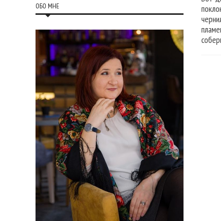
ОБО МНЕ
покло
черни
пламе
собер