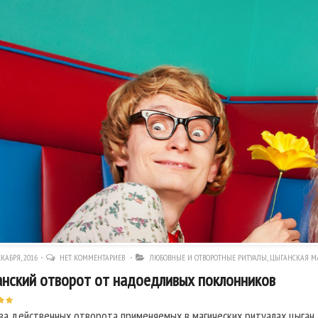
КАБРЯ, 2016
НЕТ КОММЕНТАРИЕВ
ЛЮБОВНЫЕ И ОТВОРОТНЫЕ РИТУАЛЫ
,
ЦЫГАНСКАЯ М
нский отворот от надоедливых поклонников
ва действенных отворота применяемых в магических ритуалах цыган