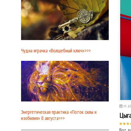
Чудна играчка «Волшебный ключ»>>>
05 ДЕ
Энергетическая практика «Поток силы и
Цыга
изобилия» 8 августа>>>
Вот д