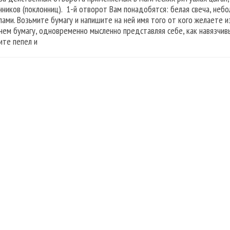
нников (поклонниц). 1-й отворот Вам понадобятся: белая свеча, неб
лами. Возьмите бумагу и напишите на ней имя того от кого желаете из
нем бумагу, одновременно мысленно представляя себе, как навязчивы
ите пепел и