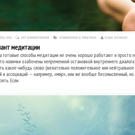
ЛЯ, 2016
НЕТ КОММЕНТАРИЕВ
УПРАЖНЕНИЯ И ПРАКТИКИ
ELENA SHUWANY
иант медитации
а готовые способы медитации не очень хорошо работают и просто ну
что новички озабочены непременной остановкой внутреннего диалог
ть какое-нибудь слово (желательно положительное или нейтральное 
й и ассоциаций — например, «мир», или же вообще бессмысленный, но
рять. Если