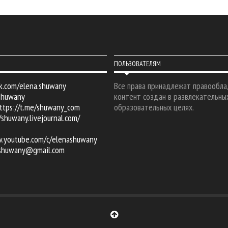
ПОЛЬЗОВАТЕЛЯМ
k.com/elena.shuwany
Все права принадлежат правообла
shuwany
контент создан в развлекательны
ttps://t.me/shuwany_com
образовательных целях.
/shuwany.livejournal.com/
w.youtube.com/c/elenashuwany
.shuwany@gmail.com