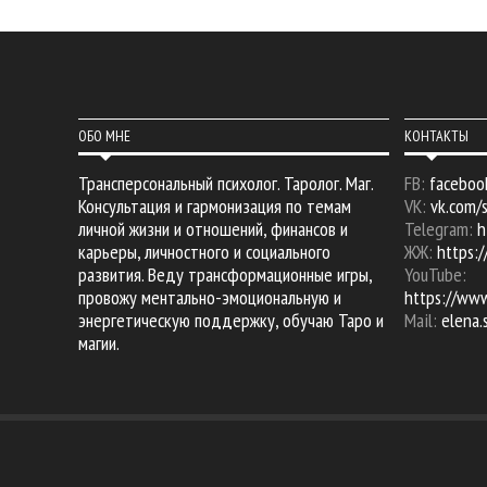
ОБО МНЕ
КОНТАКТЫ
Трансперсональный психолог. Таролог. Маг.
FB:
faceboo
Консультация и гармонизация по темам
VK:
vk.com/
личной жизни и отношений, финансов и
Telegram:
h
карьеры, личностного и социального
ЖЖ:
https:/
развития. Веду трансформационные игры,
YouTube:
провожу ментально-эмоциональную и
https://ww
энергетическую поддержку, обучаю Таро и
Mail:
elena
магии.