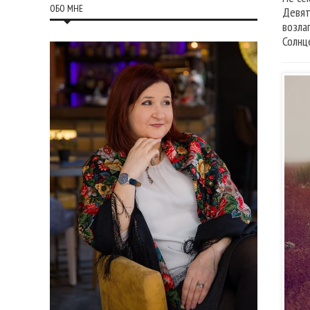
ОБО МНЕ
Девят
возла
Солнц