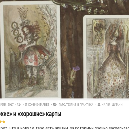
РЕЛЯ, 2017
НЕТ КОММЕНТАРИЕВ
ТАРО
,
ТЕОРИЯ И ПРАКТИКА
МАГИЯ ШУВАНИ
хие» и «хорошие» карты
крет, что в колоде таро есть арканы, за которыми прочно закрепилас