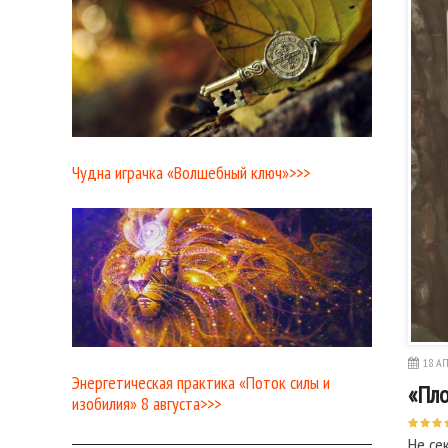
Чудна играчка «Волшебный ключ»>>>
18 АП
Энергетическая практика «Поток силы и
«Пло
изобилия» 8 августа>>>
Не се