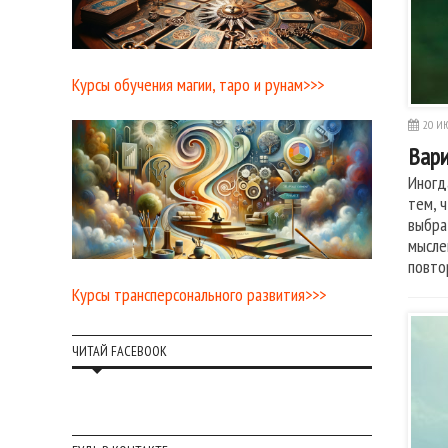
Курсы обучения магии, таро и рунам>>>
20 ИЮ
Вар
Иногд
тем, 
выбра
мысле
повто
Курсы трансперсонального развития>>>
ЧИТАЙ FACEBOOK