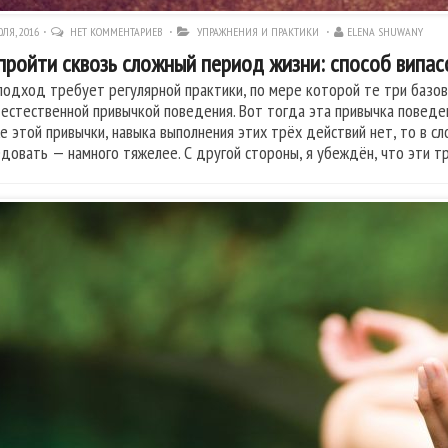
ЛЯ, 2016
НЕТ КОММЕНТАРИЕВ
УПРАЖНЕНИЯ И ПРАКТИКИ
ELENA SHUWANY
пройти сквозь сложный период жизни: способ випас
подход требует регулярной практики, по мере которой те три базов
 естественной привычкой поведения. Вот тогда эта привычка поведе
же этой привычки, навыка выполнения этих трёх действий нет, то в с
едовать — намного тяжелее. С другой стороны, я убеждён, что эти т