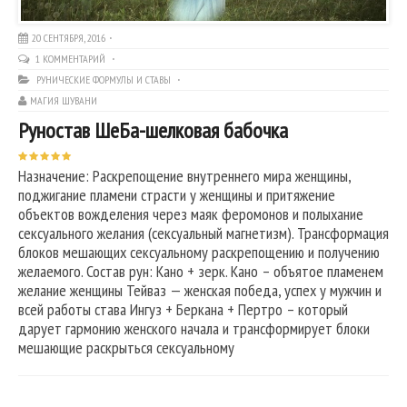
20 СЕНТЯБРЯ, 2016
1 КОММЕНТАРИЙ
РУНИЧЕСКИЕ ФОРМУЛЫ И СТАВЫ
МАГИЯ ШУВАНИ
Руностав ШеБа-шелковая бабочка
Назначение: Раскрепощение внутреннего мира женщины,
поджигание пламени страсти у женщины и притяжение
объектов вожделения через маяк феромонов и полыхание
сексуального желания (сексуальный магнетизм). Трансформация
блоков мешающих сексуальному раскрепощению и получению
желаемого. Состав рун: Кано + зерк. Кано – объятое пламенем
желание женщины Тейваз — женская победа, успех у мужчин и
всей работы става Ингуз + Беркана + Пертро – который
дарует гармонию женского начала и трансформирует блоки
мешающие раскрыться сексуальному