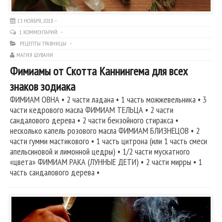
13 НОЯБРЯ, 2018
1 КОММЕНТАРИЙ
РЕЦЕПТЫ ТРАВНИЦЫ
МАГИЯ ШУВАНИ
Фимиамы от Скотта Каннингема для всех
знаков зодиака
ФИМИАМ ОВНА • 2 части ладана • 1 часть можжевельника • 3
части кедрового масла ФИМИАМ ТЕЛЬЦА • 2 части
сандалового дерева • 2 части бензойного стиракса •
несколько капель розового масла ФИМИАМ БЛИЗНЕЦОВ • 2
части гумми мастикового • 1 часть цитрона (или 1 часть смеси
апельсиновой и лимонной цедры) • 1/2 части мускатного
«цвета» ФИМИАМ РАКА (ЛУННЫЕ ДЕТИ) • 2 части мирры • 1
часть сандалового дерева •