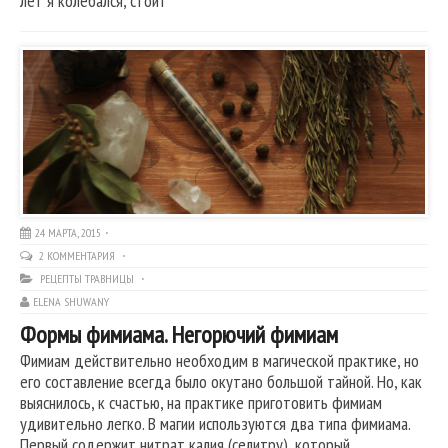
лет я колебался, стоит
24 МАРТА, 2015
2 КОММЕНТАРИЯ
РЕЦЕПТЫ ТРАВНИЦЫ
ELENA SHUWANY
Формы фимиама. Негорючий фимиам
Фимиам действительно необходим в магической практике, но
его составление всегда было окутано большой тайной. Но, как
выяснилось, к счастью, на практике приготовить фимиам
удивительно легко. В магии используются два типа фимиама.
Первый содержит нитрат калия (селитру), который