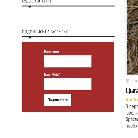
БУДЬ В КОНТАКТЕ
ПОДПИШИСЬ НА РАССЫЛКУ
Ваше имя
Ваш Мейл*
15 ЯН
Цыга
В пер
ювели
брасл
необх