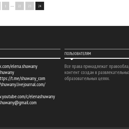
…
1
22
23
24
ПОЛЬЗОВАТЕЛЯМ
k.com/elena.shuwany
Все права принадлежат правообла
shuwany
контент создан в развлекательны
ttps://t.me/shuwany_com
образовательных целях.
/shuwany.livejournal.com/
w.youtube.com/c/elenashuwany
.shuwany@gmail.com