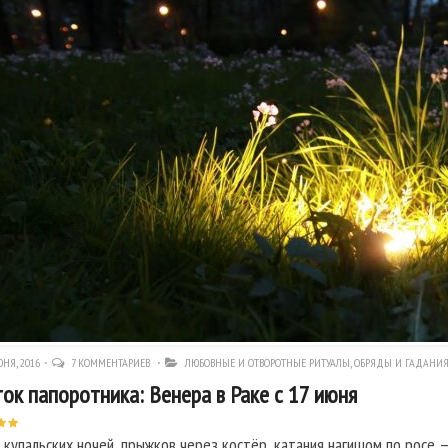
НЯ, 2016
7 КОММЕНТАРИЕВ
ЛЮБОВНЫЕ И ОТВОРОТНЫЕ РИТУАЛЫ
,
ОБРЯДЫ И ГАДАНИ
ок папоротника: Венера в Раке с 17 июня
 купальских ночей, прыжков через костёр, катания нагишом по росе —