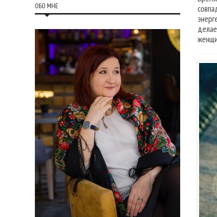
ОБО МНЕ
совпа
энерг
делае
женщи