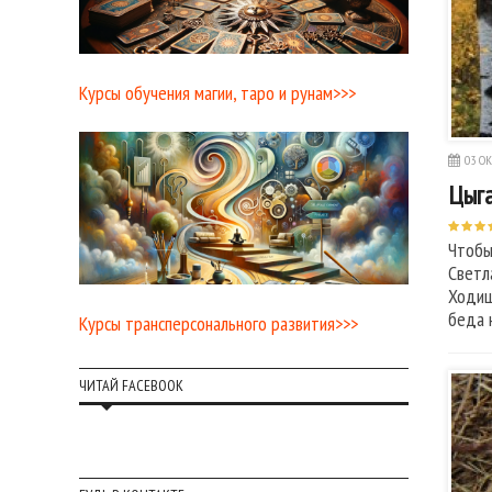
Курсы обучения магии, таро и рунам>>>
03 ОК
Цыга
Чтобы
Светл
Ходиш
беда 
Курсы трансперсонального развития>>>
ЧИТАЙ FACEBOOK