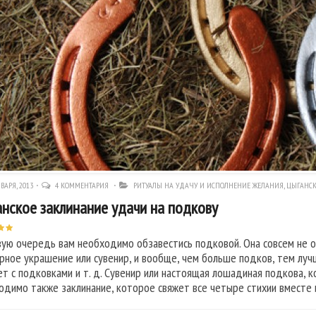
ВАРЯ, 2013
4 КОММЕНТАРИЯ
РИТУАЛЫ НА УДАЧУ И ИСПОЛНЕНИЕ ЖЕЛАНИЯ
,
ЦЫГАНСК
нское заклинание удачи на подкову
вую очередь вам необходимо обзавестись подковой. Она совсем не 
рное украшение или сувенир, и вообще, чем больше подков, тем лучш
ет с подковками и т. д. Сувенир или настоящая лошадиная подкова, 
одимо также заклинание, которое свяжет все четыре стихии вместе 