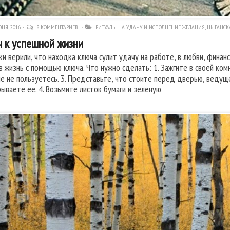
НЯ, 2016
8 КОММЕНТАРИЕВ
РИТУАЛЫ НА УДАЧУ И ИСПОЛНЕНИЕ ЖЕЛАНИЯ
,
ЦЫГАНСК
 к успешной жизни
ки верили, что находка ключа сулит удачу на работе, в любви, финан
 в жизнь с помощью ключа. Что нужно сделать: 1. Зажгите в своей ком
е не пользуетесь. 3. Представьте, что стоите перед дверью, ведуще
рываете ее. 4. Возьмите листок бумаги и зеленую