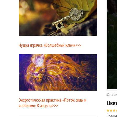
Чудна играчка «Волшебный ключ»>>>
19 ИЮ
Энергетическая практика «Поток силы и
Цвет
изобилия» 8 августа>>>
Время