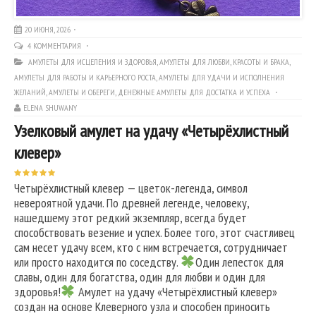
20 ИЮНЯ, 2026
4 КОММЕНТАРИЯ
АМУЛЕТЫ ДЛЯ ИСЦЕЛЕНИЯ И ЗДОРОВЬЯ
,
АМУЛЕТЫ ДЛЯ ЛЮБВИ, КРАСОТЫ И БРАКА
,
АМУЛЕТЫ ДЛЯ РАБОТЫ И КАРЬЕРНОГО РОСТА
,
АМУЛЕТЫ ДЛЯ УДАЧИ И ИСПОЛНЕНИЯ
ЖЕЛАНИЙ
,
АМУЛЕТЫ И ОБЕРЕГИ
,
ДЕНЕЖНЫЕ АМУЛЕТЫ ДЛЯ ДОСТАТКА И УСПЕХА
ELENA SHUWANY
Узелковый амулет на удачу «Четырёхлистный
клевер»
Четырёхлистный клевер — цветок-легенда, символ
невероятной удачи. По древней легенде, человеку,
нашедшему этот редкий экземпляр, всегда будет
способствовать везение и успех. Более того, этот счастливец
сам несет удачу всем, кто с ним встречается, сотрудничает
или просто находится по соседству.
Один лепесток для
славы, один для богатства, один для любви и один для
здоровья!
Амулет на удачу «Четырёхлистный клевер»
создан на основе Клеверного узла и способен приносить